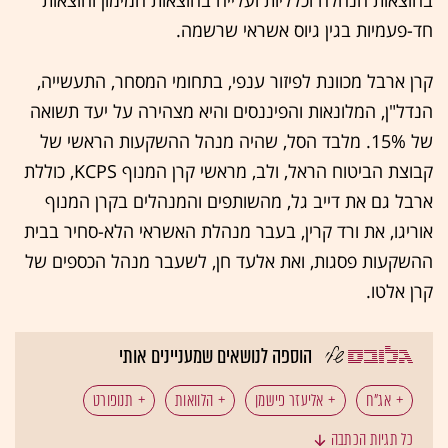
בהוצאות הנהלה וכלליות ועלייה בהוצאות המימון והוצאות
חד-פעמיות בגין גיוס אשראי שרשמה.
קרן ארבל מכוונת לפיזור ענפי, בתחומי המסחר, התעשייה,
הנדל"ן, המלונאות והפיננסים והיא מצהירה על יעד תשואה
של 15%. מלבד הסל, שהיה מנהל ההשקעות הראשי של
קבוצת הביטוח הראל, ולב, מראשי קרן המנוף KCPS, כוללת
ארבל גם את דייב גל, מהשותפים והמנהלים בקרן המנוף
אוריגו, את ורד קרין, בעבר מנהלת האשראי הלא-סחיר בבית
ההשקעות פסגות, ואת אלעד חן, לשעבר מנהל הכספים של
קרן אלטו.
הוספה לנושאים שמעניינים אותי
אג"ח
אליעזר פישמן
הלוואות
תנופורט
כל תגיות הכתבה