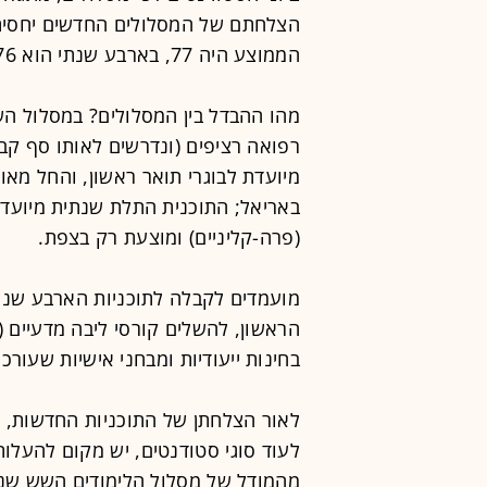
הממוצע היה 77, בארבע שנתי הוא 76 ובתלת שנתי 73.
מהו ההבדל בין המסלולים? במסלול הש
רפואה רציפים (ונדרשים לאותו סף קב
מיועדת לבוגרי תואר ראשון, והחל מ
באריאל; התוכנית התלת שנתית מיועדת
(פרה-קליניים) ומוצעת רק בצפת.
מועמדים לקבלה לתוכניות הארבע שנתי
הראשון, להשלים קורסי ליבה מדעיים (כמו
בחינות ייעודיות ומבחני אישיות שעור
לאור הצלחתן של התוכניות החדשות, ו
לעוד סוגי סטודנטים, יש מקום להעל
מהמודל של מסלול הלימודים השש שנת