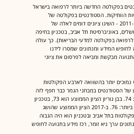
סטודנטים בפקולטה החדשה ביותר לרפואה בישראל
ת הוותיקות. הסטודנטים בפקולטה של
אוניברסיטת בר־אילן בצפת, שנוסדה ב-2011 - השיגו ציונים דומים לאלה של
לים, באוניברסיטת תל אביב, בטכניון בחיפה
ר לרפואה בפקולטה למדעי הבריאות). כך עולה
 לחופש המידע ומנתונים שמסרו לידנו
נועה מבקשת ומביאה לפרסום את ציוני
 נמוכים יותר בהשוואה לארבע הפקולטות
2018 הציון הממוצע של הסטודנטים במבחני הגמר כבר חפף לזה
של הסטודנטים באוניברסיטה העברית: 74. בבן גוריון הציון הממוצע הוא 73, בטכניון
75 ובאוניברסיטת תל אביב הוא הגבוה ביותר: 76. ב-2017 הציון הממוצע שהושג
 ביותר - 74 - ואילו בפקולטות בתל אביב ובטכניון הוא היה הגבוה
 ניתוח הנתונים ערך גיא זומר, רכז מידע בתנועה לחופש