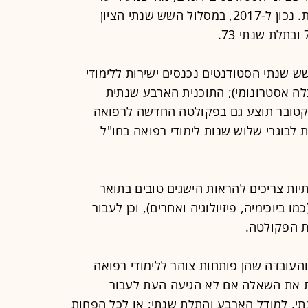
הצלחתם של המסלולים החדשים יחסית. נכון ל-2017, במסלול השש שנתי הציון
ש שנתי הסטודנטים נכנסים ישירות ללימודי
לה אסטרונומי); התוכנית הארבע שנתית
אוקטובר תוצע גם בפקולטה החדשה לרפואה
 לבוגרי שלוש שנות לימודי רפואה בחו"ל
ות צריכים להראות הישגים טובים בתואר
 ביוכימיה, פיזיולוגיה ואחרים), וכן לעבור
כת הפקולטה.
העובדה שהן פותחות צוהר ללימודי רפואה
ות את השאלה אם לא הגיעה העת לעבור
י, למודל הארבע והתלת שנתי; או לכל הפחות