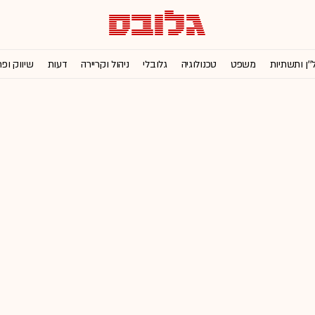
''ן ותשתיות
משפט
טכנולוגיה
גלובלי
ניהול וקריירה
דעות
שיווק ופ