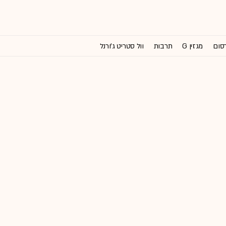
רסום
מגזין G
תרבות
וול סטריט ג'ורנל