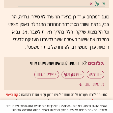
שיווקי
)
כונס המתחם עו"ד רן ברא"ז ממשרד לוי טילר, נרדיה, הר
צבי, ברא"ז ושות' מסר: "ההתמחרות התנהלה באופן מופתי
וכל הקבוצות שלקחו חלק בהליך ראויות לשבח. אנו נביא
בהקדם את אישור העסקה אשר לדעתנו מעניקה לבעלי
הזכויות ערך ממשי רב, לפתחו של בית המשפט".
הוספה לנושאים שמעניינים אותי
הרצליה
פרשקובסקי
איציק תשובה
כל תגיות הכתבה
לתשומת לבכם: מערכת גלובס חותרת לשיח מגוון, ענייני ומכבד בהתאם ל
קוד האתי
המופיע
בדו"ח האמון
לפיו אנו פועלים. ביטויי אלימות, גזענות, הסתה או כל שיח
בלתי הולם אחר מסוננים בצורה
אוטומטית
ולא יפורסמו באתר.
האתר עושה שימוש בעוגיות (Cookies) לצורך שיפור חוויית המשתמש, ניתוח נתוני
גלישה והתאמת תכנים אישית. המשך הגלישה באתר מהווה הסכמה לשימוש