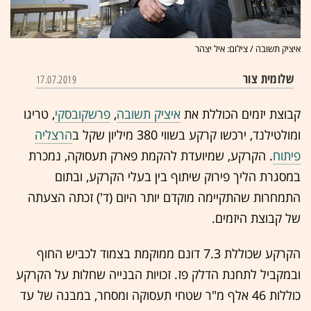
איציק תשובה / צילום: איל יצהר
שלומית צור
17.07.2019
קבוצת יזמים הכוללת את
איציק תשובה
,
פרשקובסקי
, טריגו
ומולטילנד, ירכשו קרקע בשווי 380 מיליון שקל ב
הרצליה
פיתוח
. הקרקע, שמיועדת להקמת פארק תעסוקה, נמכרת
במסגרת הליך פירוק שיתוף בין בעלי הקרקע, ובתום
התמחרות שהתקיימה מוקדם יותר היום (ד') זכתה הצעתה
של קבוצת היזמים.
הקרקע שכוללת 7.3 דונם ממוקמת בצמוד לכביש החוף
ובמקביל לתחנת הדלק פז. זכויות הבנייה שחלות על הקרקע
כוללות 46 אלף מ"ר שטחי תעסוקה ומסחר, במבנה של עד