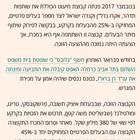
בנובמבר 2017 פנתה קבוצת מיעוט הכוללת את שותפות
תדהר, אקרו נדל"ן וקנדה ישראל לצד מספר בעלים פרטיים,
המחזיקה ב-25% מהבעלות בקרקע, בבקשה לפירוק שיתוף
מיתר הבעלים. קבוצה זו השתתפה אף היא במכרז, אך
הצעתה היתה נמוכה מההצעה הזוכה.
בחודש פברואר האחרון
חשף "גלובס" כי שופטת בית משפט
השלום בתל אביב כרמלה האפט קיבלה את התביעה ומינתה
את עו"ד רן ברא"ז
, ככונס נכסים שיהיה אמון על מכירת
המגרש.
הקבוצה הזוכה, שבבעלות איציק תשובה, פרשקובסקי, טריגו,
ומולטילנד (שבשליטת משה קטן), תרכוש את הזכויות בקרקע
לפי שווי של 380 מיליון שקל. מאחר וטרום המכרז התקשרה
הקבוצה עם הבעלים הפרטיים המחזיקים יחד ב-45%