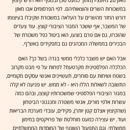
מאזן 20 מיועציו (מתוך כמעט 30) ובנוסף הוא דורש קיצוץ
במשכורות השרים והוצאותיהם. לפי הפרסומים אבו מאזן
דורש החזר מהשרים על העלאה במשכורת שקיבלו בעיצומו
של המשבר, אף ששכר המגזר הציבורי קוצץ. עוד צעדים
שהוכרזו, גם אם טרם בוצעו, הוא ביטול כפל משכורת של
הבכירים בממשלה המכהנים גם בתפקידים באש"ף.
אבל האם יש משבר כלכלי ממשי בגדה בשל כך? האם
הכלכלה הפלסטינית מקרטעת? לפחות על פי מבט מקרוב
בשטח ושיחות עם סוחרים, תעשיינים ואנשי עסקים מקומיים,
התשובה לשאלות הללו היא - לא ממש. יש פגיעה לא קלה
במגזר הציבורי הפלסטיני שמשכורותיו קוצצו, ובהם כמה
עשרות אלפי מורים, אנשי משטרה ומנגנוני הביטחון
(שהקיצוץ אצלם קטן יותר), פקידים, עובדי מערכת הבריאות
ועוד. יש עצירה כמעט מוחלטת של פרויקטים במימון
ממשלתי, וגם התפעול השוטף של המוסדות הממשלתיים