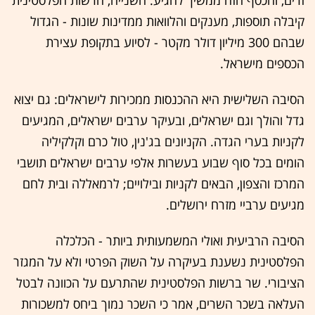
זרים, והכסף הזה ממשיך להגיע. השנייה, הרשות הפלסטינית
קיבלה תוספות, מענקים והלוואות ממדינות שונות - הגדול
שבהם 300 מיליון דולר מקטר - לסיוע בתקופת עצירת
הכספים מישראל.
הסיבה השלישית היא ההכנסות ממכירות לישראלים: גם יצוא
גדל והולך וגם ישראלים, ובעיקר ערבים ישראלים, המגיעים
לקניות בערי הגדה. הקניונים בג'נין, טול כרם וקלקיליה
הומים בכל סוף שבוע בעשרות אלפי ערבים ישראלים תושבי
המרכז והצפון, הבאים לקניות ובילויים; לרמאללה ובית לחם
מגיעים ערביי מזרח ירושלים.
הסיבה הרביעית ואולי המשמעותית ביותר - הכלכלה
הפלסטינית נשענת בעיקרה על השוק הפרטי ולא על המגזר
הציבורי. שר ברשות הפלסטינית שהתרעם על הכוונה לבטל
העלאה בשכר השרים, אמר כי השכר נמוך ביחס למשכורות