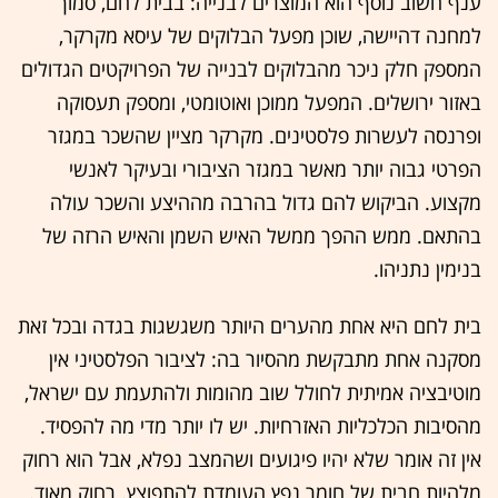
ענף חשוב נוסף הוא המוצרים לבנייה: בבית לחם, סמוך
למחנה דהיישה, שוכן מפעל הבלוקים של עיסא מקרקר,
המספק חלק ניכר מהבלוקים לבנייה של הפרויקטים הגדולים
באזור ירושלים. המפעל ממוכן ואוטומטי, ומספק תעסוקה
ופרנסה לעשרות פלסטינים. מקרקר מציין שהשכר במגזר
הפרטי גבוה יותר מאשר במגזר הציבורי ובעיקר לאנשי
מקצוע. הביקוש להם גדול בהרבה מההיצע והשכר עולה
בהתאם. ממש ההפך ממשל האיש השמן והאיש הרזה של
בנימין נתניהו.
בית לחם היא אחת מהערים היותר משגשגות בגדה ובכל זאת
מסקנה אחת מתבקשת מהסיור בה: לציבור הפלסטיני אין
מוטיבציה אמיתית לחולל שוב מהומות ולהתעמת עם ישראל,
מהסיבות הכלכליות האזרחיות. יש לו יותר מדי מה להפסיד.
אין זה אומר שלא יהיו פיגועים ושהמצב נפלא, אבל הוא רחוק
מלהיות חבית של חומר נפץ העומדת להתפוצץ. רחוק מאוד.