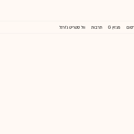
רסום
מגזין G
תרבות
וול סטריט ג'ורנל