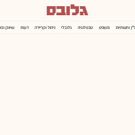
''ן ותשתיות
משפט
טכנולוגיה
גלובלי
ניהול וקריירה
דעות
שיווק ופ