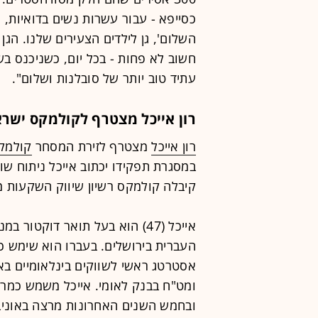
כסייפא - עבור עשרות נשים בדואיות,
השלום', גן לילדים הצעירים שלנו. הג
חשוב לא פחות - בכל יום, כשניכנס בש
עתיד טוב יותר של סובלנות ושלום".
רון אייכל מצטרף לקולמקס ישר
רון אייכל
מצטרף לזירת המסחר
קולמק
במסגרת תפקידו יכתוב אייכל ניתוח ש
קיבלה קולמקס רשיון שיווק השקעות 
אייכל (47) הוא בעל תואר דוקט
העברית בירושלים. בעברו הוא שימש כ
אסטרטג ראשי לשווקים בינלאומיים באי.
ומט"ח בבנק לאומי. אייכל משמש כמרצ
ובחמש השנים האחרונות מרצה באוניבר