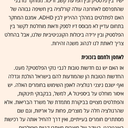
ישיר בין פלסטיק ובין הפרעת קשב וריכוז. ממחקר נורבגי
שהתפרסם לאחרונה עולה קורלציה בין חשיפה גבוהה של
האם לפתלטים במהלך ההיריון לבין ADHD. אמנם המחקר
בתחום עדיין לא מבוסס דיו לספק ודאות מוחלטת לקשר בין
הפלסטיק ובין ירידה ביכולות הקוגניטיביות שלנו, אבל בהחלט
צריך לאותת לנו לנהוג משנה זהירות.
לאחסן ולחמם בזכוכית
אז האם יש גם חדשות טובות לגבי נזקי הפלסטיק? מעט.
החדשות הטובות הן שהמודעות להם בישראל הולכת וגדלה
ואף ישנם ניצני רגולציה לאופן השימוש בחומרים האלה. יש
איסור מוחלט על ביספינול A, למשל, בבקבוקי תינוקות,
והפתלטים מצויים בביקורת מתמדת של משרד הבריאות. אלא
שהרגולציה חלה על מוצרים, פחות על אריזות, וגם שם
מסתתרים חומרים בעייתיים, ואין דרך להחיל אותה על רכישות
באינטרנט, בעיקר של מוצרים מאתרי קניות פופולריים