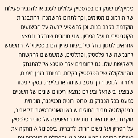
כימיקלים שמקורם בפלסטיק עלולים לעכב או להגביר פעילות
של הורמונים מסוימים, וכך לתרום להשמנה ולהתבגרות
מוקדמת בקרב בנות, וכן להשפיע לרעה על הביצועים
הקוגניטיביים ועל הפריון. שני חומרים שנחקרו ונמצאו
אחראים למגוון גדול של בעיות פריון הם ביספינול A, המשמש
להגמשה של פלסטיק, ופתלטים, שמשמשים להקשחה
ולשקיפות שלו. גם לחומרים אלה פוטנציאל להתנתק
מהמולקולה של הפלסטיק בקלות, במיוחד בזמן חימום,
ולחדור לגופנו דרך מגע, נשימה או בליעה. בסקרי ניטור
שבוצעו בישראל ובעולם נמצאו ריכוזים שונים של השניים
כמעט בכל הנבדקים. פרופ' רונית מכטינגר, מומחית
בגינקולוגיה מבית החולים שיבא ומאוניברסיטת תל אביב,
חוקרת בשנים האחרונות את ההשפעה של סוגי הפלסטיק
על הפריון ועל נשים הרות. לדבריה, ביספינול A מחקה את
פעילות ההורמון הנשי אסטרוגן, והפתלטים מעכבים את