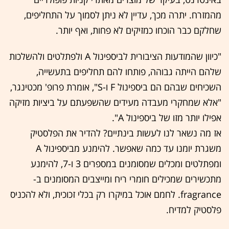
מהמזרח. יתרה מכך, עדיין לא ניתן לסמוך על התחליפים,
שחלקם כבר הוכחו כמזיקים לא פחות, ואף יותר.
"כיוון שהמודעות הציבורית לביספינול A ולפתלטים ולהשלכות
שלהם הייתה גבוהה, פותחו להם תחליפים בתעשייה,
השכיחים שבהם הם ביספינול F ו-S", אומרת פרופ' מכטינגר,
"אלא שמחקרי מעבדה מעידים שהשפעתם על ביציות מזיקה
אפילו יותר מזו של ביספינול A".
אז מה נשאר לנו לעשות בינתיים? להדיר את הפלסטיק
משגרת יומנו עד כמה שאפשר. להימנע מביספינול A
ומפתלטים ומכלים שמסומנים במספרים 3 ו-7, להימנע
מתכשירים שמכילים חומרי ריח ומייצבים המסומנים ב-
fragrance. לחמם אוכל במיקרו רק בכלי זכוכית, ולא להכניס
פלסטיק למדיח.