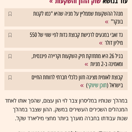
עוד בנושא
שוק ההון והשקעות
מנהל ההשקעות שממליץ על מניה שהיא "כמו לקנות
בונקר"
גד זאבי במגעים לרכישת קבוצת גדות לפי שווי של 550
מיליון דולר
בגיל 26 היא מתחזקת תיק השקעות וקריירה פיננסית,
ומאמינה ב-2 מניות
קבוצת לאומית מציגה חזון כלכלי חברתי לרווחת החיים
בישראל (
תוכן שיווקי
)
במהלך שנותיו במליסרון צבר לוי הון עצום, שהפך אותו לאחד
המנהלים השכירים העשירים במשק. ההון שצבר במהלך
שנות עבודתו בחברה מוערך ביותר מחצי מיליארד שקל.