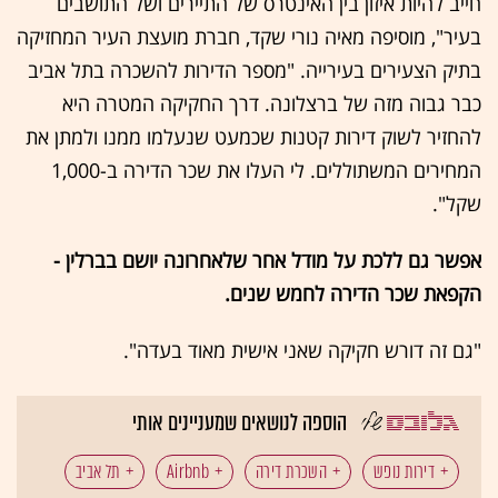
חייב להיות איזון בין האינטרס של התיירים ושל התושבים
בעיר", מוסיפה מאיה נורי שקד, חברת מועצת העיר המחזיקה
בתיק הצעירים בעירייה. "מספר הדירות להשכרה בתל אביב
כבר גבוה מזה של ברצלונה. דרך החקיקה המטרה היא
להחזיר לשוק דירות קטנות שכמעט שנעלמו ממנו ולמתן את
המחירים המשתוללים. לי העלו את שכר הדירה ב-1,000
שקל".
אפשר גם ללכת על מודל אחר שלאחרונה יושם בברלין -
הקפאת שכר הדירה לחמש שנים.
"גם זה דורש חקיקה שאני אישית מאוד בעדה".
הוספה לנושאים שמעניינים אותי
דירות נופש
השכרת דירה
Airbnb
תל אביב