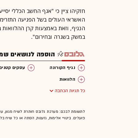
חזקיהו ציין כי "אגף החשב הכללי יסי
האשראי העולים בשל הפגיעה התזרימ
הנגיף, וזאת באמצעות קרן ההלוואות
במשק בשגרה ובחירום".
הוספה לנושאים שמענ
נגיף הקורונה
עסקים קטנים ו
הלוואות
כל תגיות הכתבה
לתשומת לבכם: מערכת גלובס חותרת לשיח מגוון, ענ
פועלים. ביטויי אלימות, גזענות, הסתה או כל שיח ב