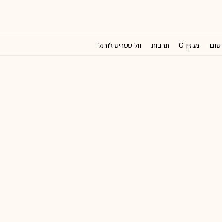
רסום
מגזין G
תרבות
וול סטריט ג'ורנל