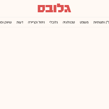
''ן ותשתיות
משפט
טכנולוגיה
גלובלי
ניהול וקריירה
דעות
שיווק ופ