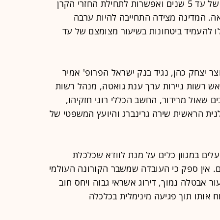
מדובר בהלוואות לצרכי גישור בפריסה של עד 5 שנים ואפשרות לתחילת החזרי הקרן
. המדינה מצידה התחייבה להיות ערבה
של 85%. הלווים יוכלו להעמיד ביטחונות בשיעור מצומצם של עד
 יצחק כהן, נגיד בנק ישראל הפרופ' אמיר
ראש רשות ניירות ערך ענת גואטה, מנהל רשות
 שאול מרידור, החשב הכללי רוני חזקיהו,
נית הראשית שירה גרינברג והיועץ המשפטי של
עלים במגוון כלים על מנת לוודא שכלכלת
. אין ספק כי העובדה שמשבר הקורונה העולמי
ר אבטלה נמוך, דירוג אשראי גבוה ויחס חוב
ח אותו תוך פגיעה מינימלית בכלכלה