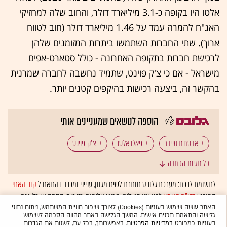
אלטו היו בקופה כ-3.1 מיליארד דולר, והחוב שלה למחזיקי
האג"ח להמרה עמד על 1.46 מיליארד דולר (חוב לטווח
ארוך). שתי החברות השתמשו ביתרות המזומנים שלהן
לרכישת חברות בתקופה האחרונה - כולל סטארט-אפים
מישראל - אם כי צ'ק פוינט, שתמיד נחשבה לחברה שמרנית
בהקשר זה, ביצעה רכישות בהיקפים קטנים יותר.
הוספה לנושאים שמעניינים אותי
אבטחת סייבר
פאלו אלטו
צ'ק פוינט
כל תגיות הכתבה
שווי חברה
לתשומת לבכם: מערכת גלובס חותרת לשיח מגוון, ענייני ומכבד בהתאם ל
קוד האתי
המופיע
בדו"ח האמון
לפיו אנו פועלים. ביטויי אלימות, גזענות, הסתה או כל שיח
בלתי הולם אחר מסוננים בצורה
אוטומטית
ולא יפורסמו באתר.
האתר עושה שימוש בעוגיות (Cookies) לצורך שיפור חוויית המשתמש, ניתוח נתוני
גלישה והתאמת תכנים אישית. המשך הגלישה באתר מהווה הסכמה לשימוש
בעוגיות כמפורט
במדיניות הפרטיות
. באפשרותך, בכל עת, לשנות את הגדרות