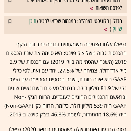
דרמה בעולם ההשקעות: כל מנהלי התיקים בישראל יוכלו
לפרסם תשואות
הנדל"ן הלוגיסטי בארה"ב: המגמות שכדאי להכיר (
תוכן
שיווקי
)
בפאלו אלטו הצמיחה משמעותית גבוהה יותר וגם היקף
ההכנסות גבוה משל צ'ק פוינט: היא סיימה את שנת הכספים
2019 (השנה שהסתיימה ביולי 2019) עם הכנסות של 2.9
מיליארד דולר, צמיחה של 27.5%. יחד עם זאת, לפי כללי
GAAP היא אינה רווחית, ושנת הכספים הסתיימה עם הפסד
נקי של 81.9 מיליון דולר. בנטרול סעיפים חשבונאיים שונים
ובראשם התגמולים ההוניים לעובדים, הרווח הנקי Non-
GAAP היה 539 מיליון דולר. כלומר, הרווח נקי (Non-GAAP)
היה 18.6% מהמחזור, לעומת 46.8% בצ'ק פוינט ב-2019.
בסוף הרבעון האחרון שלה (שהסתיים בינואר 2020) לפאלו