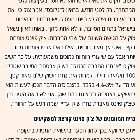
שעזב והקים את פאלו אלטו הוא לא חסך בעקיצות כלפי
המתחרה. רק לפני חודש, בראיון ל"גלובס", אמר צוק כי "את
רוב העובדים שלה לא הייתי מעסיק. יש חברות מדהימות
בישראל בתחום הסייבר, וזו לא אחת מהן". באותו ראיון נשאל
צוק על הגישה השונה של שתי החברות: צ'ק פוינט צומחת
בקצב איטי אך מאוד רווחית, ואילו פאלו אלטו צומחת מהר
יותר אבל עם שיעורי רווחיות נמוכים משמעותית; על כך השיב
צוק כי "אנחנו החברה הגדולה בשוק אבטחת הסייבר שגודלו
100 מיליארד דולר. למרות זאת נתח השוק שלנו מאוד קטן,
ועומד על 3%-4% בלבד. במצב כזה הדבר הנכון לעשות הוא
להשקיע בצמיחה ובהשגת נתח שוק. אני לא רואה היגיון בכך
שצ'ק פוינט מאבדת נתח שוק ועדיין שמה דגש על הרווח".
כרית המזומנים של צ'ק פוינט קורצת למשקיעים
ייתכן שדווקא בכך טמון הפער בתשואת המניות בתקופה
האחרונה - המשקיעים, שנמצאים באי-ודאות עצומה על רקע