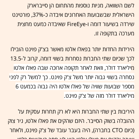
לשם השוואה, מניות נוספות מהתחום הן סייברארק
הישראלית שבשבועות האחרונים איבדה כ-37%, פורטינט
שירדה בשיעור דומה ו-FireEye שאיבדה כמעט מחצית
מערכה בתקופה זו.
הירידות החדות יותר בפאלו אלטו מאשר בצ'ק פוינט הובילו
לכך שכיום שתי החברות נסחרות בשווי דומה, קרוב ל-13.5
מ
יליארד דולר, וזאת לאחר תקופה ארוכה שבה פאלו אלטו
נסחרה בשווי גבוה יותר משל צ'ק פוינט. כך למשל רק לפני
מספר שבועות שוויה של פאלו אלטו היה גבוה בכמעט 6
מיליארד דולר מזה של צ'ק פוינט.
היריבות בין שתי החברות היא לא רק תחרות עסקית על
ההובלה בשוק הסייבר. היזם שהקים את פאלו אלטו, ניר צוק
(כיום CTO בחברה), היה בעבר עובד של צ'ק פוינט, ולאחר