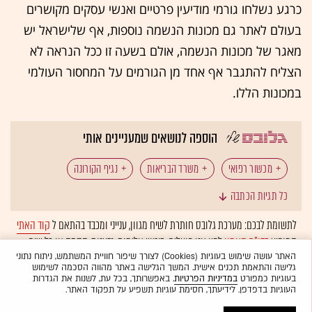
כרגע נשלחו גורמי מודיעין פרטיים ואנשי עסקים מקושרים
בעולם לאתר גם מכונות הנשמה נוספות, אף שלישראל יש
מאגר של מכונות הנשמה, אולם בשעה זו ככל הנראה לא
הצליח להתגבר אף אחד מן הגורמים על המחסור העולמי
במכונות הללו.
הוספה לנושאים שמעניינים אותי
מכשור רפואי
משרד הבריאות
נגיף הקורונה
כל תגיות הכתבה
בלאק קיוב
לתשומת לבכם: מערכת גלובס חותרת לשיח מגוון, ענייני ומכבד בהתאם ל
קוד האתי
המופיע
בדו"ח האמון
לפיו אנו פועלים. ביטויי אלימות, גזענות, הסתה או כל שיח
בלתי הולם אחר מסוננים בצורה
אוטומטית
ולא יפורסמו באתר.
האתר עושה שימוש בעוגיות (Cookies) לצורך שיפור חוויית המשתמש, ניתוח נתוני
גלישה והתאמת תכנים אישית. המשך הגלישה באתר מהווה הסכמה לשימוש
בעוגיות כמפורט
במדיניות הפרטיות
. באפשרותך, בכל עת, לשנות את הגדרות
העוגיות בדפדפן. לידיעתך, חסימת עוגיות תשפיע על תפקוד האתר.