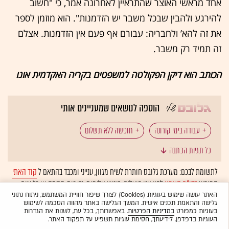
אחד מראשי האוצר שהתראיין לאחרונה אמר, כי "חשוב
להירגע ולהבין שבכל משבר יש הזדמנות". הוא מוזמן לספר
את זה להא’ ולחבריה: עבורם אף פעם אין הזדמנות. אצלם
זה תמיד רק משבר.
הכותב הוא דיקן הפקולטה למשפטים בקריה האקדמית אונו
הוספה לנושאים שמעניינים אותי
עבודה בימי קורונה
חופשה ללא תשלום
כל תגיות הכתבה
המגזר הציבורי
דמי אבטלה
לתשומת לבכם: מערכת גלובס חותרת לשיח מגוון, ענייני ומכבד בהתאם ל
קוד האתי
המופיע
בדו"ח האמון
לפיו אנו פועלים. ביטויי אלימות, גזענות, הסתה או כל שיח
בלתי הולם אחר מסוננים בצורה
אוטומטית
ולא יפורסמו באתר.
האתר עושה שימוש בעוגיות (Cookies) לצורך שיפור חוויית המשתמש, ניתוח נתוני
גלישה והתאמת תכנים אישית. המשך הגלישה באתר מהווה הסכמה לשימוש
בעוגיות כמפורט
במדיניות הפרטיות
. באפשרותך, בכל עת, לשנות את הגדרות
העוגיות בדפדפן. לידיעתך, חסימת עוגיות תשפיע על תפקוד האתר.