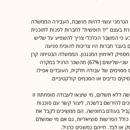
הגרמני עשוי להיות מושבת, העבירה הממשלה
ת בעצם "יד חופשית" לחברות לפנות לתוכנית
ה רף שקבע כי המשבר הכלכלי צריך להשפיע על שליש
 הורד ל-10% בלבד. אם בעבר חברות היו צריכות להוכיח פגיעה
מספיק לאימוץ המנגנון. הממשלה הבטיחה קרן
בשווי מיליארדים שלמעשה מממנת עד שני-שלישים (67%) מהשכר הרגיל במקרה
 מסוימים של עבודה חלקית, העובדים אפילו
קים נדיבים או הסכמים קולקטיביים.
פשה ללא תשלום, מי שיצאו לעבודה מופחתת זו
כים להירשם בלשכה, ליצור קשר עם סוכנות
קביל בעודם בחופשה. הם ממשיכים לקבל את
ולל הפרשות סוציאליות, גם אם מי שמשלם
 או לבד. חייהם נמשכים כרגיל.