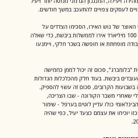
ירה ויעילה, המנגנון הגרמני מנוסה יותר ויעיל
צויים לעסקים צפויים להתעכב במשך חודשים.
י האוצר של גוש האירו, הסכימו הצדדים על
מימון תוכנית כלל-אירופית שתלווה עד 100 מיליארד אירו לממשלות ביבשת, כדי שאלה
בודה מופחתת או חופשה בשכר חלקי, ויימנעו
ת "בלומברג", סכום זה יכול לממן כחמישה
בדים ביבשת. בעוד חלק מהכלכלות הגדולות
 בשבועות הקרובים, סכום זה עשוי להספיק.
 שאחרי משבר הקורונה - שבו הצריכה,
לאומי כולו עדיין לוטים בערפל - שימור
זו יוכיחו את עצמם כצעד יעיל, כפי שהיה