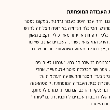
ת העבודה המופחתת
בר הפיננסי של 2008, המנגנון הזה עבד היטב בעבור גרמניה. במקום לפטר
ם מחדש, הכלכלה הגדולה באירופה הצליחה לחדש
לכלית פחות או יותר מאז, כולל תקציב מאוזן
 הידע המקצועי נשמר, העובדים אמנם שילמו
, אך נמנעו מזעזוע משמעותי. חברות שרדו.
רמנים במשבר הנוכחי. "אנחנו לא רוצים
אמר שר הכלכלה פיטר אלטמאייר. אחרי
גלל צעדי הסגר וההשפעה העולמית על
יות לתוכנית העבודה המופחתת. לופטהאנזה
יאה 30 אלף עובדים לKurzrbeit, וגם ענקיות הרכב הגרמניות, כמו פולקסווגן,
שלחו רבבות עובדים לתוכנית זו. גם "פומה",