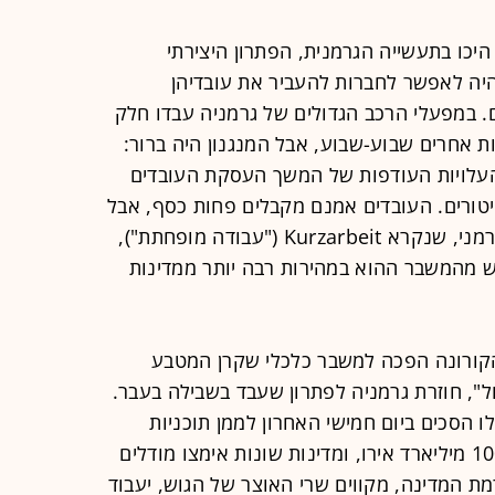
שהשלכות המשבר הכלכלי של 2008 היכו בתעשייה הגרמנית, הפתרון היצירתי
ה לאפשר לחברות להעביר את עובדיהן
 במפעלי הרכב הגדולים של גרמניה עבדו חלק
ת אחרים שבוע-שבוע, אבל המנגנון היה ברור:
עלויות העודפות של המשך העסקת העובדים
טורים. העובדים אמנם מקבלים פחות כסף, אבל
שומרים על מקום עבודתם. הפתרון הגרמני, שנקרא Kurzarbeit ("עבודה מופחתת"),
מהמשבר ההוא במהירות רבה יותר ממדינות
קורונה הפכה למשבר כלכלי שקרן המטבע
ל", חוזרת גרמניה לפתרון שעבד בשבילה בעבר.
ו הסכים ביום חמישי האחרון לממן תוכניות
עבודה-מופחתת ברחבי היבשת בשווי 100 מיליארד אירו, ומדינות שונות אימצו מודלים
ת המדינה, מקווים שרי האוצר של הגוש, יעבוד