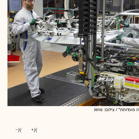
מפעל של פולקסווגן בגרמניה. כל עובדי המפעל עברו לתוכנית "עבודה מופחתת" / צילום: Jens