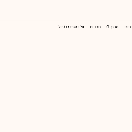
רסום
מגזין G
תרבות
וול סטריט ג'ורנל