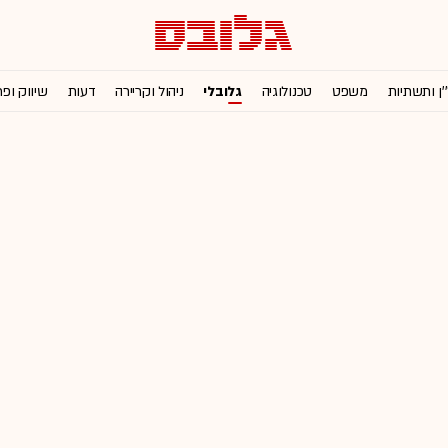
'ן ותשתיות
משפט
טכנולוגיה
גלובלי
ניהול וקריירה
דעות
שיווק ופ