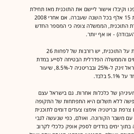
גרמניה פנו וקיבלו אישור ליישם את התוכנית מאז תחילת
המשבר ועד סוף השבוע שעבר, לעומת 15 אלף בכל השנה שעברה. אם אחרי 2008
ם במסגרת התוכנית, הממשלה צופה כי המספר החדש
לסוכנות התעסוקה הגרמנית, המשלמת על התוכנית, יש רזרבות של לפחות 26
מים והממשלה הפדרלית הבטיחה לסייע במדת
הצורך. וכך, בעוד שיעור האבטלה בישראל זינק ל-25% ובבריטניה ל-8.5%, שיעור
מעיניהן של כלכלות אחרות. גם בישראל עצם
חופשה ללא תשלום היא התפתחות של התקופה
צרפת ובריטניה אימצו צעדים דומים לתוכנית
 עם משבר הקורונה. ואולם, כפי שנעשה לגבי
תוך ימים בודדים לספק אופק כלכלי לקרוב