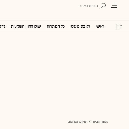
ראשי
גלובס פיננסי
כל הכותרות
שוק ההון והשקעות
נדל'
עמוד הבית
שיווק ופרסום