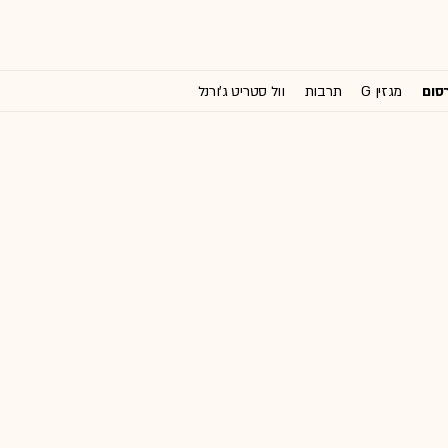
רסום
מגזין G
תרבות
וול סטריט ג'ורנל