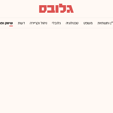
'ן ותשתיות
משפט
טכנולוגיה
גלובלי
ניהול וקריירה
דעות
שיווק ופ