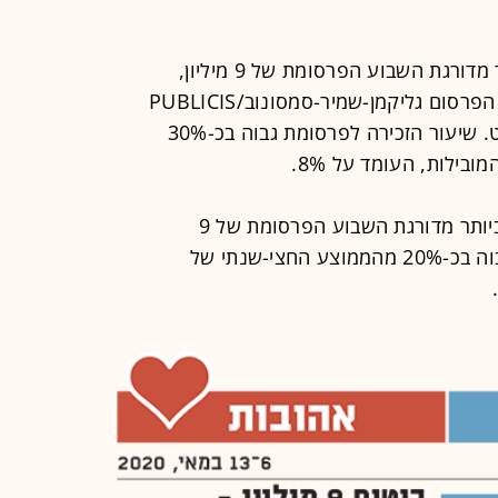
בראש טבלת הפרסומות הזכורות ביותר מדורגת השבוע הפרסומת של 9 מיליון,
"מדברים עם שוקה", באמצעות משרד הפרסום גליקמן-שמיר-סמסונוב/PUBLICIS
ובכיכובם של שני כהן והשף אסף גרניט. שיעור הזכירה לפרסומת גבוה בכ-30%
ילות, העומד על 8%.
גם בראש טבלת הפרסומות האהודות ביותר מדורגת השבוע הפרסומת של 9
מיליון. שיעור האהדה של הפרסומת גבוה בכ-20% מהממוצע החצי-שנתי של