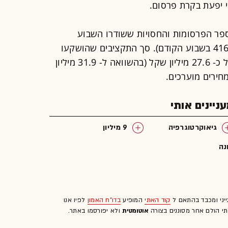
י יפעת בקרת פרסום.
ספר הפרסומות והחסויות ששודרו השבוע
בטלוויזיה עומד על 328 (בהשוואה ל- 416 בשבוע הקודם). סך התקציבים שהושקעו
השבוע בקמפיינים הפרסומיים עומד על כ- 27.6 מיליון שקל (בהשוואה ל- 31.9 מיליון
חירים מוערכים.
יינים אותי
גיאוקרטוגרפיה
9 מיליון
נה
ייני ומכבד בהתאם ל
קוד האתי
המופיע
בדו"ח האמון
לפיו אנו
לתי הולם אחר מסוננים בצורה
אוטומטית
ולא יפורסמו באתר.