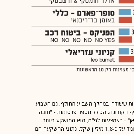
יות ששודרו במהלך השבוע החולף, גם השבוע
ף הקורונה, הכולל מספר פרסומות - "חובה
אן" - באמצעות לפ"מ, הוא המושקע ביותר
מבחינה תקציבית, עם סך השקעה העומד על כ-1.8 מיליון שקל. נתוני ההשקעה הם