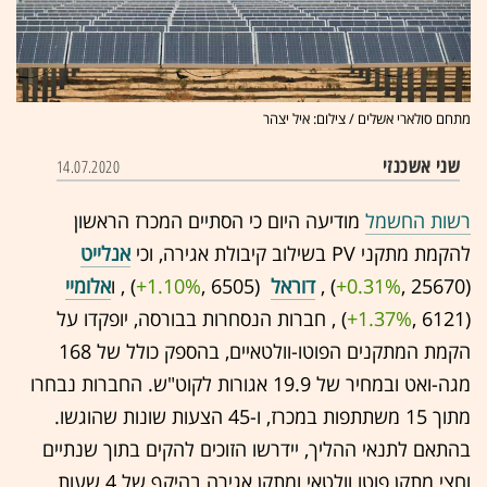
מתחם סולארי אשלים / צילום: איל יצהר
שני אשכנזי
14.07.2020
רשות החשמל
מודיעה היום כי הסתיים המכרז הראשון
להקמת מתקני PV בשילוב קיבולת אגירה, וכי
אנלייט
(25670 ,‎
+0.31%
‏) ,
דוראל
(6505 ,‎
+1.10%
‏) , ו
אלומיי
(6121 ,‎
+1.37%
‏) , חברות הנסחרות בבורסה, יופקדו על
הקמת המתקנים הפוטו-וולטאיים, בהספק כולל של 168
מגה-ואט ובמחיר של 19.9 אגורות לקוט"ש. החברות נבחרו
מתוך 15 משתתפות במכרז, ו-45 הצעות שונות שהוגשו.
בהתאם לתנאי ההליך, יידרשו הזוכים להקים בתוך שנתיים
וחצי מתקן פוטו וולטאי ומתקן אגירה בהיקף של 4 שעות