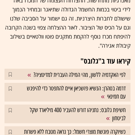
מאנרגיות מתחדשות. ההצלחה העצומה של המכרז באה
לידי ביטוי בכמות החשמל הגדולה שתיאגר ובמחיר הנמוך
שישולם לחברות היצרניות. זה גם ישמור על הסביבה שלנו
וגם על הכיס של הציבור. לאור ההצלחה צפוי בשנה הקרובה
להיפתח מכרז נוסף להקמת מתקנים פוטו וולטאיים בשילוב
קיבולת אגירה".
קיראו עוד ב"גלובס"
לפי האקדמיה ללשון, מהי המילה העברית למדיטציה?
דרמה בטהרן: הנשיא פזשכיאן איים להתפטר כדי להיפגש
עם חמינאי
חשיפת גלובס: נתניהו דורש להעביר 400 מיליארד שקל
לביטחון
כשיוקרה פוגשת מוצרי חשמל: כך נראה מטבח ללא פשרות