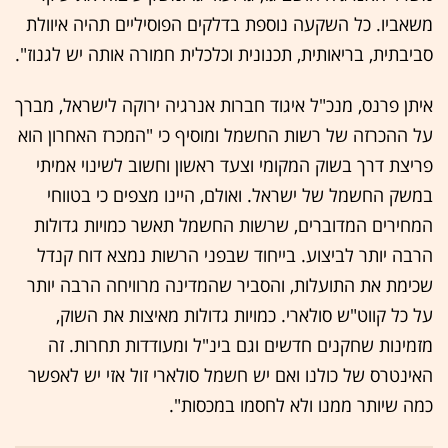
משאביו. כל השקעה נוספת בדלקים הפוסיליים תהיה איוולת
סביבתית, בריאותית, תכנונית וכלכלית חמורה אותה יש לגנוז".
איתן פרנס, מנכ"ל איגוד חברות אנרגיה ירוקה לישראל, מברך
על ההכרזה של רשות החשמל ומוסיף כי "המכרז האחרון הוא
פריצת דרך בשוק המקומי וצעד ראשון וחשוב לשינוי אמיתי
במשק החשמל של ישראל. ואולם, היינו מצפים כי בטווחי
המחירים המדוברים, שרשות החשמל תאשר כמויות גדולות
הרבה יותר לביצוע. בייחוד שבפני הרשות נמצא דוח קנדל
שכימת את התועלות, והסביר שהמדינה מרוויחה הרבה יותר
על כל קווט"ש סולארי. כמויות גדולות מאיצות את השוק,
מזמינות שחקנים חדשים וגם בינ"ל ומעודדות תחרות. זה
האינטרס של כולנו ואם יש חשמל סולארי זול אזי יש לאפשר
כמה שיותר ממנו ולא לחסמו במכסות".