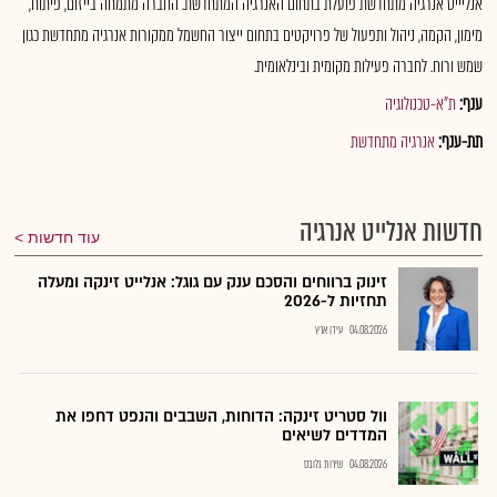
אנליייט אנרגיה מתחדשת פועלת בתחום האנרגיה המתחדשת. החברה מתמחה בייזום, פיתוח,
מימון, הקמה, ניהול ותפעול של פרויקטים בתחום ייצור החשמל ממקורות אנרגיה מתחדשת כגון
שמש ורוח. לחברה פעילות מקומית ובינלאומית.
ענף:
ת"א-טכנולוגיה
תת-ענף:
אנרגיה מתחדשת
חדשות אנלייט אנרגיה
עוד חדשות
זינוק ברווחים והסכם ענק עם גוגל: אנלייט זינקה ומעלה
תחזיות ל-2026
04.08.2026
עידן ארץ
וול סטריט זינקה: הדוחות, השבבים והנפט דחפו את
המדדים לשיאים
04.08.2026
שירות גלובס