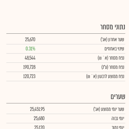
נתוני מסחר
שער אחרון
(אג')
25,670
שינוי באחוזים
0.31%
נפח מסחר
(א` ₪)
48,544
נפח מסחר
(ע"נ)
190,728
נפח ממוצע לרבעון (א` ₪)
120,723
שערים
שער יומי ממוצע
(אג')
25,451.95
יומי גבוה
25,680
יומי נמוך
25,120