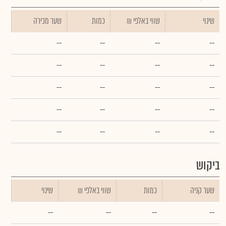
שינוי
₪ שווי באלפי
כמות
שער מכירה
--
--
--
--
--
--
--
--
--
--
--
--
--
--
--
--
--
--
--
--
ביקוש
שער קניה
כמות
₪ שווי באלפי
שינוי
--
--
--
--