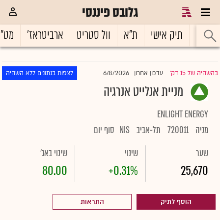
גלובס פיננסי
ראשי
תיק אישי
ת"א
וול סטריט
ארביטראז'
מט"
6/8/2026
בהשהיה של 15 דק'
עדכון אחרון
לצפות בנתונים ללא השהיה
|
מניית אנלייט אנרגיה
ENLIGHT ENERGY
מניה
720011
תל-אביב
NIS
סוף יום
שער
שינוי
שינוי באג'
80.00
+0.31%
25,670
הוסף לתיק
התראות