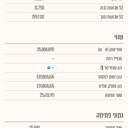
52 שבועות גבוה
31,750
52 שבועות נמוך
7,957.00
שווי
שווי שוק
(א` ₪)
35,888,890
מכפיל רווח
--
הון עצמי
(א' $)
--
הון רשום למסחר
139,808,674
הון מונפק ונפרע
139,808,674
שער ממוצע
25,451.95
נתוני פתיחה
שער פתיחה
25,590