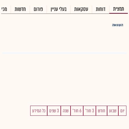
תמצית
דוחות
עסקאות
בעלי עניין
פורום
חדשות
מכיר
השוואה
יום
שבוע
חודש
3 חוד'
6 חוד'
שנה
3 שנים
כל המידע