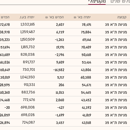
לש שנים
מקסימלי
קבוצה
יתרה בא' ₪
הפרש בא' ₪
יתרה בע.נ.
הפרש ב
מניות ת"א 35
78,491
2,607
1,332,165
72,678
מניות ת"א 35
75,884
6,739
1,259,487
08,978
מניות ת"א 35
69,146
-1,263
1,150,509
35,223
מניות ת"א 35
70,409
19,791
1,185,732
357,694
מניות ת"א 35
50,618
-2,796
828,038
63,689
מניות ת"א 35
53,414
9,609
891,727
161,026
מניות ת"א 35
43,806
-16,582
730,701
310,649
מניות ת"א 35
60,388
5,717
1,041,350
130,019
מניות ת"א 35
54,671
206
911,331
28,595
מניות ת"א 35
54,465
11,013
882,736
110,260
מניות ת"א 35
43,452
2,060
772,476
74,468
מניות ת"א 35
41,392
-427
698,008
-20
מניות ת"א 35
41,819
-1,699
698,028
26,059
מניות ת"א 35
43,518
3,457
724,087
26,894