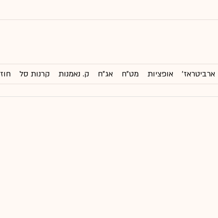
ארביטראז'
אופציות
מט"ח
אג"ח
ק. נאמנות
קרנות סל
חוזי