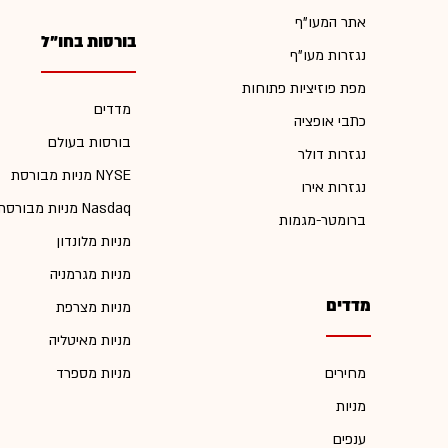
אתר המעו"ף
בורסות בחו"ל
נגזרות מעו"ף
מפת פוזיציות פתוחות
מדדים
כתבי אופציה
בורסות בעולם
נגזרות דולר
מניות מבורסת NYSE
נגזרות אירו
מניות מבורסת Nasdaq
ברומטר-מגמות
מניות מלונדון
מניות מגרמניה
מדדים
מניות מצרפת
מניות מאיטליה
מחירים
מניות מספרד
מניות
ענפים