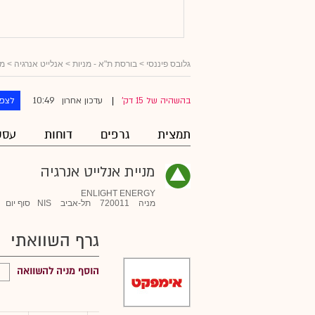
גלובס פיננסי
>
בורסת ת"א - מניות
>
אנלייט אנרגיה
> מכ
10:49
בהשהיה של 15 דק'
עדכון אחרון
לצפו
|
תמצית
גרפים
דוחות
עסק
מניית אנלייט אנרגיה
ENLIGHT ENERGY
מניה
720011
תל-אביב
NIS
סוף יום
גרף השוואתי
הוסף מניה להשוואה