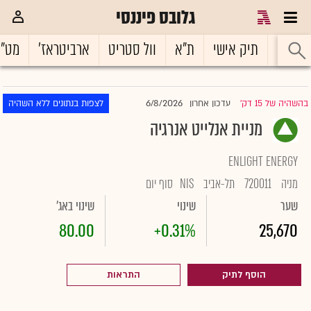
גלובס פיננסי
ראשי
תיק אישי
ת"א
וול סטריט
ארביטראז'
מט"
6/8/2026
בהשהיה של 15 דק'
עדכון אחרון
לצפות בנתונים ללא השהיה
|
מניית אנלייט אנרגיה
ENLIGHT ENERGY
מניה
720011
תל-אביב
NIS
סוף יום
שער
שינוי
שינוי באג'
80.00
+0.31%
25,670
הוסף לתיק
התראות