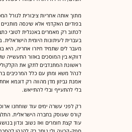
מתוך אותה אחריות ציבורית לגורל המפ
בפודיום האקדמי אלא שינסה מותניים ו
לכתוב רק מאמרים באנגלית לטובי כת
בעברית לעיתונות היומית הישראלית. 
מעבר לים שתמיד חיזרו אחריה, היא ב
דווקא בין המוסכים באזור התעשייה של
ראשונת המתנדבים לתקן את הקלקולים
לנהל משא ומתן עם כלל המרכיבים בח
אמנת גביזון מדן מהווה רק דוגמא אחת 
בלי להתעייף ובלי להתייאש.
רק לפני עשרה ימים עוד שוחחנו ארוכו
קורס שעוסק בחברה הישראלית. התלבט
עוד קצת חומרים ואז נשוב ונדון בנו
ספק-קבעה ולי נותר רק להנהן להסכמה.