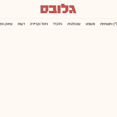
''ן ותשתיות
משפט
טכנולוגיה
גלובלי
ניהול וקריירה
דעות
שיווק ופ