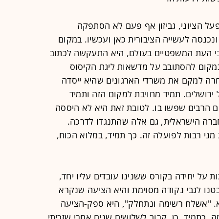
על הציוני, גביזון אף פעם לא הסתפקה
נכנסה לעשייה הציבורית כאן ועכשיו. במקום
בי העת המשפטיים בעולם, היא התעקשה לכתוב
במקום להסתובב על מדשאות ליגת הקיסוס
חרה למקם את משרדי הארגונים שהיא ייסדה
 ירושלים. תמיד מחויבת למקום הזה ותמיד
 הרבים שפשו בו. לטובת זאת היא לא היססה
ברה הישראלית, גם אלה שהתנגדו לדרכה.
מני רבות לפועלה זה. כך תמיד, במלוא הכוח,
ת על יחידה בקורס ששנינו עובדים עליו יחד,
נו לגבי נקודה מסוימת והיא הציעה שנקרא
שא. "אשלח רשימה ונתחלק", היא ספק-הציעה
 כתמיד. כן, קרוב לשלושים שנים אחרי שזכיתי