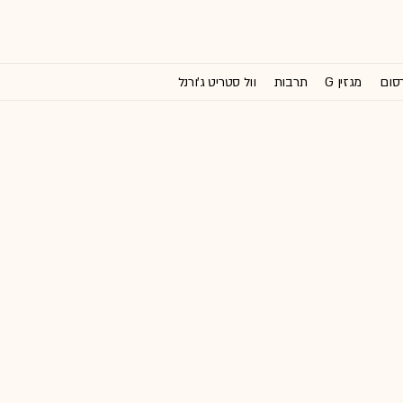
רסום
מגזין G
תרבות
וול סטריט ג'ורנל