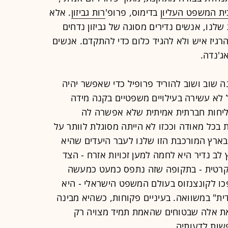
ית המשפט העליון
בדימוס, פרופ'
רות גביזון
. אלא
נו, אנשים נדירים מסוגה של גביזון נדחים
גיז איש ולא להגיד כלום כדי להתקדם. אנשים
ג'נדה.
ה שוב ושוב להוריד פרופיל כדי שאפשר יהיה
 לא עשירה בעילויים משפטיים בקנה מידה
 שליחות חברתית אמיתית שלא אפשרה לה
 בכל מאודה וככזו לא הייתה מסוגלת לוותר על
ארץ המורכבת הזו שלנו לעבר היעדים שהיא
לב נדיר היא לחמה למען זכויות אזרח - הצד
וקרטית - בתקופה שזה נתפס כמעט כמעשה
פכו לקונצנזוס בעולם המשפט הישראלי - היא
ית" במשוואה. בעיניים פקוחות, כשהיא מבינה
את אלה שבטוחים שהאמת תמיד מצויה רק
שות לדעותיה.