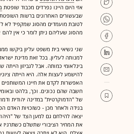
אזי היום היינו נפרדים מכבוד שופטת
ב
שבעשורים האחרונים ברשות השופטת של
לטובת מועמדים מהסוג שמקפיד לא להר
מהסוג שעליהם ניתן לומר כי אין להם א
שני נשיאי בית משפט עליון ביקשו ממנ
למנותה לעליון. בכל זאת מדינת ישראל
בינלאומי כמותה. אבל לגביזון הייתה
להישמע לעצות אלה. היא הייתה ציונית
האפשרות לקדם את חיינו המשותפים ב
חשבה שהם נכונים. וכך, בלהט ובאומץ 
של "הדמוקרטית" במדינה יהודית ודמ
בגידה ולאחר מכן - כשזכויות האדם ה
יצאה להילחם גם למען הצד של "היהוד
את המחיר הציבורי שתשלם כשתרגיז 
אצלם, היא לא ויתרה ויצאה לעשות נפ