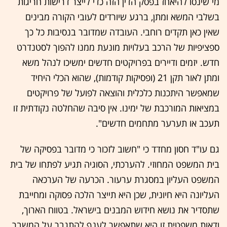
מי שינסו להיאחז בפסק הדין הזה כדי לייצר דרישות חריגות
בשלבי המשא ומתן, ברגע שיורדים לעובי הקורה מבינים
שאין כאן תקדים רוחבי. העובדה שמדובר בנסיבות כל כך
ספציפיות של הרכב בעלויות מונעת ממנו להפוך לסטנדרט
חדש. יזמים ודיירים בפרויקטים חדשים ימשיכו לנהל משא
ומתן לאור תקן 21 (ופסיקות קודמות), שהוא הכלי היחיד
שמאפשר היתכנות כלכלית והוצאה לפועל של פרויקטים
במציאות המורכבת של ימינו. אין סיבה שהחלטה נקודתית זו
תעכב או תערער מתחמים חדשים".
גם עו"ד חסון מחדד כי "חשוב לזכור כי מדובר בפסיקה של
בית המשפט המחוזי. להערכתי, הסוגיה תגיע לפתחו של בית
המשפט העליון במסגרת ערעור. הכרעה של הערכאה
העליונה היא חיונית, שכן היא תייצר הלכה פסוקה ומחייבת
שתסדיר את נושא חידוש המבנים בישראל. בטווח הארוך,
ודאות משפטית זו היא שתאפשר לענף להתגבר על המשבר