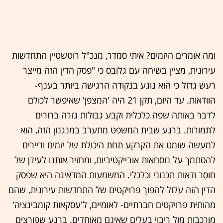
ומה אומרים היזמים? איתי סמדר, מנכ"ל רוטשטיין התחדשות
עירונית, מציין בשיחה עם גלובס כי "פסק הדין הזה מייצר
רעש גדול כי הוא נוגע בנקודה הרגישה ביותר בענף-
הוודאות. עד היום, תקן 21 היה 'המצפן' שאיפשר לכולם
לדבר באותה שפה כלכלית וקבע גבולות גזרה ברורים
לתמורות. ברגע שבית המשפט מתערב במנגנון הזה, הוא
למעשה שומט את הקרקע תחת היכולת של יזמים ודיירים
להסתמך על נוסחאות אובייקטיביות, ומחזיר אותנו לעידן של
חוסר ודאות תכנוני וכלכלי. המשמעות המדאיגה היא שפסק
הדין הזה עלול להפוך פרויקטים של התחדשות עירונית, שהם
מהותית פרויקטים חברתיים- לאומיים, ל'עסקאות קומבינציה'
מורכבות מול ריבוי בעלים שאינם מאוחדים. ברגע שפורצים