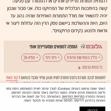
להפחית תמורות מדיירים אחרים או להתמודד עם פגיעה
קשה בהיתכנות הכלכלית של הפרויקט כולו. אני סבור שנכון
יהיה להשאיר את מודל התמורות האחידות שהיה נהוג עד
היום, היות וההשלכות ביישום פסק הדין הזה עלולות ליצור אי
וודאות ולפגוע בקידום פרויקטים".
הוספה לנושאים שמעניינים אותי
נדל"ן: התחדשות עירונית
פינוי בינוי
תמ"א 38
כל תגיות הכתבה
נדל"ן: מיסוי ומשפט
גלעד הס
פסיקה תקדימית
לתשומת לבכם: מערכת גלובס חותרת לשיח מגוון, ענייני ומכבד בהתאם ל
קוד האתי
המופיע
בדו"ח האמון
לפיו אנו פועלים. ביטויי אלימות, גזענות, הסתה או כל שיח
גלובס עושה סדר
המומלצות
בלתי הולם אחר מסוננים בצורה
אוטומטית
ולא יפורסמו באתר.
האתר עושה שימוש בעוגיות (Cookies) לצורך שיפור חוויית המשתמש, ניתוח נתוני
גלישה והתאמת תכנים אישית. המשך הגלישה באתר מהווה הסכמה לשימוש
בעוגיות כמפורט
במדיניות הפרטיות
. באפשרותך, בכל עת, לשנות את הגדרות
העוגיות בדפדפן. לידיעתך, חסימת עוגיות תשפיע על תפקוד האתר.
הבנתי