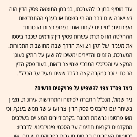
עוד מוסיף ברון כי להערכתו, במבחן התוצאה פסק הדין הזה
לא ישנה שום דבר מהותי בשטח או בענף ההתחדשות
העירונית: "חייבים לקחת אותו בפרופורציות הנכונות:
ההחלטה הזו סותרת עשרות פסקי דין קודמים שכבר ביססו
את מעמדו של תקן 21 ואת הדרך שבה מחושבות התמורות.
המערכת, היזמים והדיירים ימשיכו להישען על התקן כעוגן
המקצועי והכלכלי המרכזי שמייצר ודאות, בעוד פסק הדין
הנוכחי ייזכר כמקרה קצה בלבד שאינו מעיד על הכלל".
כיצד פס"ד צפוי להשפיע על פרויקטים חדשים?
ניר שמול, מנכ"ל החברה לפיתוח והתחדשות עירונית, מציין
בשיחה עם גלובס כי פסק הדין יצר זעזוע של ממש בענף, וכי
מאז פרסומו נרשמת תכונה בקרב דיירים המצויים בשלבים
מתקדמים לקראת חתימה על הסכמי פינוי־בינוי. לדבריו:
"ביומיים האחרונים הרוחות סוערות בפרויקטים שונים. אין