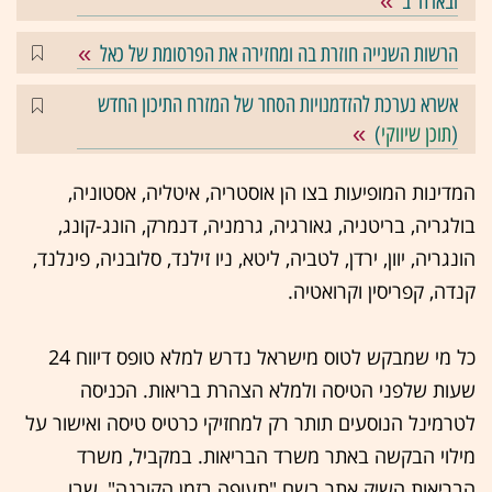
ובארה"ב
הרשות השנייה חוזרת בה ומחזירה את הפרסומת של כאל
אשרא נערכת להזדמנויות הסחר של המזרח התיכון החדש
(
תוכן שיווקי
)
המדינות המופיעות בצו הן אוסטריה, איטליה, אסטוניה,
בולגריה, בריטניה, גאורגיה, גרמניה, דנמרק, הונג-קונג,
הונגריה, יוון, ירדן, לטביה, ליטא, ניו זילנד, סלובניה, פינלנד,
קנדה, קפריסין וקרואטיה.
כל מי שמבקש לטוס מישראל נדרש למלא טופס דיווח 24
שעות שלפני הטיסה ולמלא הצהרת בריאות. הכניסה
לטרמינל הנוסעים תותר רק למחזיקי כרטיס טיסה ואישור על
מילוי הבקשה באתר משרד הבריאות. במקביל, משרד
הבריאות השיק אתר בשם "תעופה בזמן הקורנה", שבו