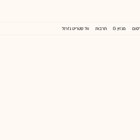
רסום
מגזין G
תרבות
וול סטריט ג'ורנל