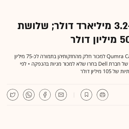
Jfrog מכוונת לשווי של כ-3.2 מיליארד דולר; שלושת
נוסף למייסדים צפויות גם קרנות סקייל ונצ'רס ו-Qumra Capital למכור חלק מהחזקותיהן בתמורה לכ-75 מיליון
דולר • ג'מיני , ספייר, אינסייט פרטנרס וקרן ההשקעות של חברת Dell בחרו שלא למכור מניות בהנפקה • לפי