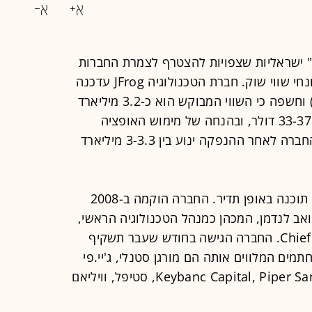
ורן" ישראליות שצפויות להצטרף לצמרת החברות
הישראליות שנסחרות בוול סטריט, במונחי שווי שוק. חברת הטכנולוגיה JFrog עדכנה
את התשקיף שלה להנפקה אתמול (ג') וחשפה כי השווי המבוקש הוא כ-3.2 מיליארד
דולר. החברה מכוונת למחיר מניה של 33-37 דולר, ובהנחה של מימוש האופציה
לחתמים לרכישת מניות נוספות, שווי החברה לאחר ההנפקה ינוע בין 3-3.3 מיליארד
JFrog מאפשרת לחברות לבצע עדכוני תוכנה באופן תדיר. החברה הוקמה ב-2008
יואב לנדמן, המכהן כמנהל הטכנולוגיה הראשי,
ופרד סימון שמכהן כ-Chief Data Scientist. החברה הגישה בחודש שעבר תשקיף
ים המלווים אותה הם מורגן סטנלי, ג'יי.פי
מורגן, בנק אוף אמריקה ולצידם Keybanc Capital, Piper Sandler, סטיפל, וויליאם