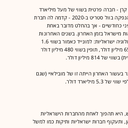
קרן - חברה פרטית בשווי של מעל מיליארד
דולר) הישראלית הראשונה שיוצאת להנפקה בוול סטריט ב-2020 - קדמה לה חברת
ני כחודשיים - אך בהחלט מדובר באחת
ות מישראל בזמן האחרון. בשנים האחרונות
הונפקו בוול סטריט מספר חברות טכנולוגיה ישראליות: למונייד כאמור בשווי 1.6
מיליארד דולר, פייבר הונפקה בשווי 650 מיליון דולר, תופין בשווי 480 מיליון דולר
814 מיליון דולר.
בעשור האחרון הייתה זו של מובילאיי (שגם
השווי המבוקש, היא תהפוך לאחת מהחברות הישראליות
, ותעקוף חברות ישראליות ותיקות כמו למשל