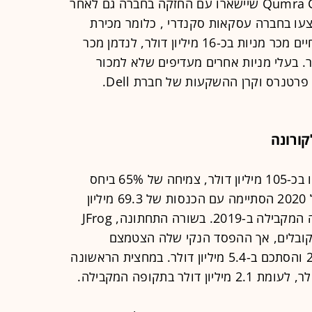
מדובר בקרנות סקייל ונצ'רס ו-Qumra Capital שיישארו עם החזקה בחברה גם לאחר
עו בחברה עסקאות סקנדרי , כלומר מכירת
מניות של בעלי מניות קיימים, ובהן בן חיים מכר מניות בכ-16 מיליון דולר, לנדמן מכר
לר וסימון ב-8 מיליון דולר. בעלי מניות אחרים מעדיפים שלא למכור
 פרטנרס וקרן ההשקעות של חברת Dell.
ורונה
ב-2019, הכנסותיה של JFrog הסתכמו בכ-105 מיליון דולר, צמיחה של 65% ביחס
ל-2018, כאשר המחצית הראשונה של 2020 הסתיימה עם הכנסות של 69.3 מיליון
דולר, צמיחה של 50% לעומת התקופה המקבילה ב-2019. בשורה התחתונה, JFrog
מקובלים, אך ההפסד הנקי שלה הצטמצם
ב-2019 בשיעור של 79% לעומת 2018 והסתכם ב-5.4 מיליון דולר. במחצית הראשונה