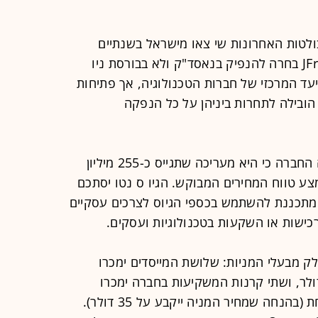
ולטות האחרונות שי צאו מישראל בשנתיים
האחרונות (תופין, למונייד ופייבר) - JFrog בחרה להנפיק בנאסד"ק ולא בבורסת ניו
יתה היעד המרכזי של חברות הטכנולוגיה, אך פתיחות
ם האחרונות הובילה לתחרות ביניהן על כל הנפקה
בעדכון לתשקיף שפורסם ביום ג' ציינה החברה כי היא מעריכה שתגייס כ-255 מיליון
צע טווח המחירים המבוקש. הגיו ס נטו יסתכם
מקרה זה בכ-312 מיליון דולר. JFrog מתכננת להשתמש בכספי הגיוס לצרכים עסקיים
 רכישות או השקעות בטכנולוגיות ועסקים.
 מבעלי המניות: שלושת המייסדים ימכרו
 מצטבר של כ-50 מיליון דולר, ושתי קרנות המשקיעות בחברה ימכרו
מניות בהיקף 37-38 מיליון דולר כל אחת (בהנחה שמחיר המניה ייקבע על 35 דולר).