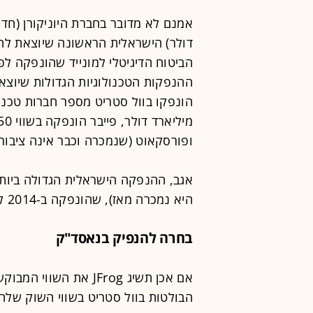
אמנם לא מדובר בחברת היוניקורן (חד 
הביטוח הדיגיטלי למונייד שהונפקה לפ
ההנפקות הטכנולוגיות הגדולות שיוצא
ופורסקאוט (שנמכרה וכבר אינה ציבורית) בשווי של 
אגב, ההנפקה הישראלית הגדולה ביותר 
היא נמכרה מאז), שהונפקה ב-2014 לפי שווי של 5.3 מיליארד דולר.
בחרה להנפיק בנאסד"ק
אם אכן תשיג JFrog את 
הבולטות בוול סטריט בשווי השוק שלהן