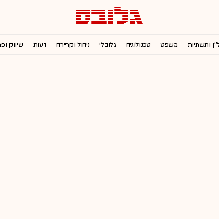
''ן ותשתיות
משפט
טכנולוגיה
גלובלי
ניהול וקריירה
דעות
שיווק ופ