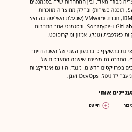
יה מבוזר מאוד, ובין המתחרות שלה בסגמנטים
שונים (self-managed והטמעות SaaS, תוכנה כשירות) ובחלק ממוצריה מוזכרות
החברות Red Hat שהיום היא חלק מ-IBM, חברת VMware (שבעלת השליטה בה היא
Dell, שמחזיקה גם במניות JFrog) וכן GitLab ו-Sonatype, ובסגמנט אחר התחרות
ות כאלפבית (גוגל), אמזון ומיקרוסופט.
ינת בתשקיף כי ברבעון השני של השנה הייתה
. החברה גם מציינת שישנה התארכות של
ם בפרויקטים חדשים. מנגד, היו גם אינדיקציות
טל, DevOps וענן.
יינים אותי
בור
הייטק