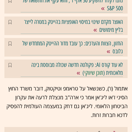
נתנו לקלוד להשקיע 50 אלף ד', והוא עקף את התשואה של
S&P 500
האוצר מקדם שינוי במיסוי האופציות בהייטק במטרה לייצר
בליץ מימושים
החזון, הצוות והערכים: כך עובד מדור ההייטק המתחדש של
גלובס
לא עוד קורס AI: פקולטה חדשה שכולה מבוססת בינה
מלאכותית (
תוכן שיווקי
)
אתמול (ו'), כשנשאל על טראמפ וטיקטוק, דובר משרד החוץ
הסיני ז'או ליג'אן אמר כי ארה"ב מנצלת לרעה את עקרון
הביטחון הלאומי. ליג'אן גם דחק במעצמה העולמית להפסיק
לדכא חברות זרות.