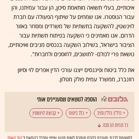
איכותיים, בעלי תשואה מותאמת סיכון, הן עבור עמיתנו, והן
עבור הנוסטרו. אנו שמחים על שיתוף הפעולה עם חברת
לוינשטין, להשקעה בתשתיות של משרדים ומסחר באזור
הדרום. אנו מאמינים כי השקעה בפיתוח תשתיות עבור
הציבור בישראל, בשילוב השקעה בנכסים מניבים ואיכותיים,
נושאת פרי לכולם- לתושבים, לחוסכים ולחברות".
את כלל ביטוח ופיננסים ייצגו עורכי הדין אפרים לוי וסיוון
רוזנברג, ממשרד עמית פולק מטלון.
הוספה לנושאים שמעניינים אותי
נדל"ן: נדל"ן מניב
כלל ביטוח
קבוצת לוינשטין
כל תגיות הכתבה
באר שבע
נדל"ן: עסקאות נדל"ן
לתשומת לבכם: מערכת גלובס חותרת לשיח מגוון, ענייני ומכבד בהתאם ל
קוד האתי