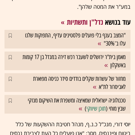
במע"ר את המטה שלהן".
עוד בנושא
נדל"ן ותשתיות
"המצב בענף בלי פועלים פלסטינים עדיף, התפוקות שלנו
עלו ב־30%"
מאמן בית"ר ירושלים לשעבר רכש דירה במגדל בן 17 קומות
באשקלון
מחזור של עשרות שקלים בודדים סידר כניסה מפוארת
לאביסרור לת"א
טכנולוגיה ישראלית שמאיצה ומשפרת את השיקום מנזקי
שבץ מוחי (
תוכן שיווקי
)
יוסי דורי, מנכ"ל כ.נ.ף, מנהל חטיבת ההשקעות של כלל
ביטוח ופיננסים, מסר: "אנו פועלים כל העת לצבירת נכסים