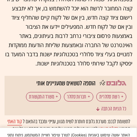
קצה המחובר לרשת הוא יוכל להשתמש בו, אך לא יתבצע
רישום ציוד קצה חדש, בין אם של לקוח קיים שהחליף ציוד
ובין אם של לקוח חדש. המפעילים יידעו את הציבור
באמצעות פרסום ציבורי נרחב לרבות בעיתונים, באתר
האינטרנט של החברה ובאמצעות שליחת הודעות ממוקדות
למנויים בעלי ציוד סלולרי בטכנולוגיות ישנות בדבר המועד בו
יפסיקו לקבל שירותי סלולר בטכנולוגיות ישנות.
הוספה לנושאים שמעניינים אותי
רשת סלולרית
חברות סלולר
משרד התקשורת
כל תגיות הכתבה
סלולר
לתשומת לבכם: מערכת גלובס חותרת לשיח מגוון, ענייני ומכבד בהתאם ל
קוד האתי
המופיע
בדו"ח האמון
לפיו אנו פועלים. ביטויי אלימות, גזענות, הסתה או כל שיח
בלתי הולם אחר מסוננים בצורה
אוטומטית
ולא יפורסמו באתר.
האתר עושה שימוש בעוגיות (Cookies) לצורך שיפור חוויית המשתמש, ניתוח נתוני