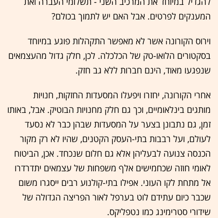
להגדיל במיוחד את המרכיב השני - תשלומי העברה ואת
המענקים לפרטים. אבל האם יש לתמוך בכולם?
וירוס הקורונה אשר לא מאפשר התקהלות פוגע במיוחד
בסקטורים הלואו-טק של הכלכלה. לכן, חלק גדול מהעצמאים
שנפגעו מאוד, הינם חברות ללא גב חזק.
אחרי הקורונה, יחזרו ויפעלו המסעדות החזקות, חנויות
מותגים בינלאומיים, וכך גם חלק מחנויות הבוטיק. אבל, באותו
זמן, גם נתבונן בצער על המסעדות שבהן כבר לא נסעד
לעולם, ועל רבבות בתי-העסק הקטנים, שהיו לא רק מקור
הכנסה צנועה לבעליהן אלא גם חלום שנכחד. אכן, הביטוח
לאומי חוזה שכחמישים אלף משפחות של עצמאים יתדרדרו
אל מתחת לקו העוני. אפילו בתי-קולנוע רבים ייסגרו משום
שכבר כיום עתידם לוט בערפל לאור הפריצה הגדולה של
שידורי סטרימינג כמו נטפליקס.