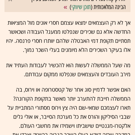
הבינה המלאכותית (
תוכן שיווקי
)
אך לא רק העצמאים ימצאו עצמם חסרי אונים מול המציאות
החדשה אלא גם שכירים שנפלטו ממעגל העבודה ושכאשר
תסתיים תקופת דמי האבטלה שלהם יוותרו חסרי פרנסה. יהיו
אלו בעיקר השכירים הלא מיומנים בעלי השכר נמוך.
מה שעל הממשלה לעשות הוא להכשיר לעבודות העתיד את
מירב העובדים והעצמאים שנפלטו ממקום עבודתם.
האם אפשר לדמיין סוג אחר של קטסטרופה או וירוס, בה
הממשלה חייבת להתערב יותר מאשר בתקופת הקורונה?
תארו לעצמכם שמאי-שם היה צץ וירוס מסתורי המתביית על
שבבי הסיליקון והורס את כל מערכת הסייבר, או אולי גלים
אלקטרו-מגנטיים שישביתו וישמידו את מחשבי העולם.
במקרה שכזה דווקא בעלי השכר הגבוה בהייטק יאבדו את