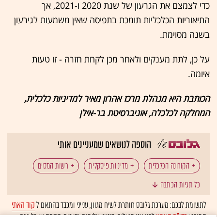
כדי לצמצם את הגרעון של שנת 2020 ו-2021, אך
התיאוריות הכלכליות תומכת בתפיסה שאין משמעות לגירעון
בשנה מסוימת.
על כן, לתת מענקים ולאחר מכן לקחת חזרה - זו טעות
איומה.
הכותבת היא מנהלת מרכז אהרון מאיר למדיניות כלכלית,
המחלקה לכלכלה, אוניברסיטת בר-אילן
הוספה לנושאים שמעניינים אותי
הקורונה הכלכלית
מדיניות פיסקלית
רשות המסים
כל תגיות הכתבה
לתשומת לבכם: מערכת גלובס חותרת לשיח מגוון, ענייני ומכבד בהתאם ל
קוד האתי
המופיע
בדו"ח האמון
לפיו אנו פועלים. ביטויי אלימות, גזענות, הסתה או כל שיח