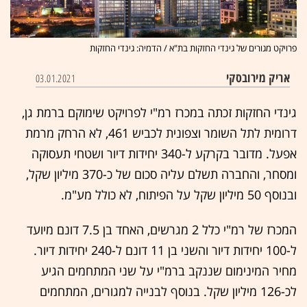
פרויקט מגורים של גינדי החזקות בת"א / הדמיה: גינדי החזקות
אריק מירובסקי
03.01.2021
גינדי החזקות זכתה במכרז רמ"י לפרויקט שימוקם ברמת גן,
דרומית לתל השומר וצפונית לכביש 461, לא הרחק מרמת
אפעל. מדובר בקרקע ל-340 יחידות דיור ושטחי תעסוקה
ומסחר, והחברה תשלם עליה סכום של כ-370 מיליון שקל,
ובנוסף 50 מיליון שקל על הפיתוח, לא כולל מע"מ.
המכרז של רמ"י כלל 2 מגרשים, האחד בן 7.5 דונם מיועד
ל-100 יחידות דיור והשני בן 11 דונם ל-240 יחידות דיור.
מחיר המינימום שננקב ברמ"י על שני המתחמים הגיע
לכ-126 מיליון שקל. בנוסף לבנייה למגורים, המתחמים