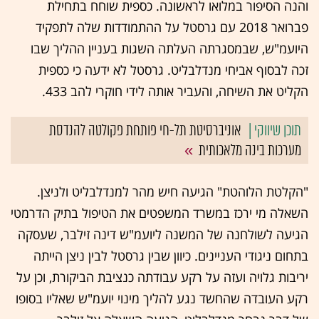
והנה הסיפור במלואו לראשונה. כספית שוחח בתחילת
פברואר 2018 עם גרסטל על ההתמודדות שלה לתפקיד
היועמ"ש, שבמסגרתה העלתה השגות בעניין ההליך שבו
זכה לבסוף אביחי מנדלבליט. גרסטל לא ידעה כי כספית
הקליט את השיחה, והעביר אותה לידי חוקרי להב 433.
אוניברסיטת תל-חי פותחת פקולטה להנדסת
מערכות בינה מלאכותית
"הקלטת הלוהטת" הגיעה חיש מהר למנדלבליט ולניצן.
השאלה מי ירכז במשרד המשפטים את הטיפול בתיק הדרמטי
הגיעה לשולחנה של המשנה ליועמ"ש דינה זילבר, שעסקה
בתחום ניגודי העניינים. כיוון שבין גרסטל לבין ניצן הייתה
יריבות גלויה ועזה על רקע עבודתה כנציבת הביקורת, וכן על
רקע העובדה שהחשד נגע להליך מינוי יועמ"ש שאליו בסופו