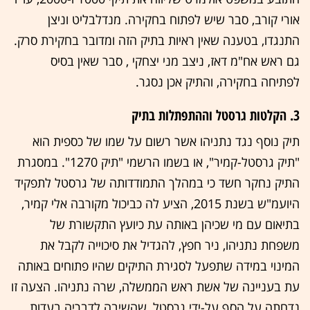
אורי קורב, סבר שיש לפתוח בחקירה. מנדלבליט וניצן
התנגדו, בטענה שאין ראיות בתיק הזה ומדובר בחקירת סרק.
גם ראש אח"מ דאז, ניצב מני יצחקי , סבר שאין בסיס
לפתיחה בחקירה, והתיק אכן נסגר.
3. הקלטות גרסטל וההתפתלות בתיק
תיק נוסף נגד נתניהו אשר רשום על שמו של כספית הוא
"תיק גרסטל-קמיר", או בשמו הרשמי "תיק 1270". במסגרת
התיק נחקר חשד כי במהלך התמודדותה של גרסטל לתפקיד
היועמ"ש בשנת 2015, הציע לה כביכול מקורבה אלי קמיר,
בתיאום עם מי שכיהן באותה עת כיועץ התקשורת של
משפחת נתניהו, ניר חפץ, להגדיל את סיכוייה לקבל את
המינוי במידה שתפעל לסגירת התיקים שהיו פתוחים באותה
עת בעניינה של אשת ראש הממשלה, שרה נתניהו. הצעה זו
נדחתה על הסף על-ידי גרסטל, שהשיבה לדבריה בעדות