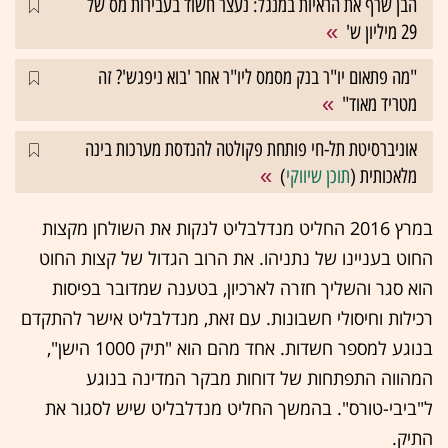
הבן שרף את הראיות במנגל: נעצר חשוד בעבירות מס של
29 מיליון ש'
"מה פתאום יו"ר בנק מסמס ליו"ר אחר 'בוא ניפגש'? זה
מטריד מאוד"
אוניברסיטת תל-חי פותחת פקולטה להנדסת מערכות בינה
מלאכותית (
תוכן שיווקי
)
במרץ 2016 החליט מנדלבליט לנקות את השולחן מקצות
החוט בעניינו של נתניהו. את הרוב הגדול של קצות החוט
הוא סגר והשליך חזרה לארכיון, בטענה שמדובר בפיסות
רכילות וחיסולי חשבונות. עם זאת, מנדלבליט אישר להתקדם
בנוגע למספר חשדות. אחד מהם הוא "תיק 1000 הישן",
המהווה התפתחות של דוחות מבקר המדינה בנוגע
ל"ביבי-טורס". בהמשך החליט מנדלבליט שיש לסגור את
התיק.