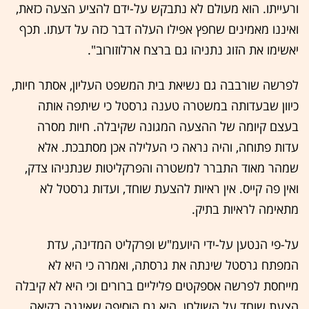
ורעייתו. הוא מעולם לא נתבקש על-ידם להציע הצעה כזאת,
ואיננו מאמינים שחפץ אפילו העלה דבר כזה על דעתו. תכף
יאשימו את הזוג נתניהו גם ברצח ארלוזורוב".
לפרשה שורבבה גם נשיאת בית המשפט העליון, אסתר חיות,
כיוון שבעדותה במשטרה טענה גרסטל כי שיתפה אותה
בעצם קיומה של ההצעה המגונה שקיבלה. חיות מסרה
עדות פתוחה, והיה נראה כי העלילה אכן מסתבכת. אלא
שמהר מאוד התברר למשטרה והפרקליטות שנתניהו צדק,
ואין פה קייס. אין ראיות להצעת שוחד, ועדות גרסטל לא
מתאימה לראיות בתיק.
על-פי הנטען על-ידי היועמ"ש ופרקליט המדינה, עדת
המפתח גרסטל שינתה את גרסתה, ואמרה כי היא לא
מייחסת לפרשה אספקטים פליליים ברורים וכי היא לא קיבלה
הצעת שוחד על השולחן. היא גם הוסיפה שאיננה בקיאה