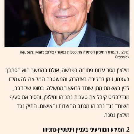
מילצ'ן. תעודת החיסיון הסתירה את כספית כמקור / צילום: Reuters, Matt
Crossick
מילצ'ן מסר עדות פתוחה בפרשה, אולם בהמשך הוא הסתבך
בעצמו, זומן לחקירה באזהרה, והמשטרה המליצה להעמידו
לדין באשמת מתן שוחד לראש הממשלה. בסופו של דבר,
מנדלבליט קיבל את טענות נתניהו ומילצ'ן, והסיר את סעיף
השוחד נגד נתניהו מכתב החשדות והאישום. התיק נגד
מילצ'ן נסגר.
2. המידע המודיעיני בעניין וינשטיין-נתניהו