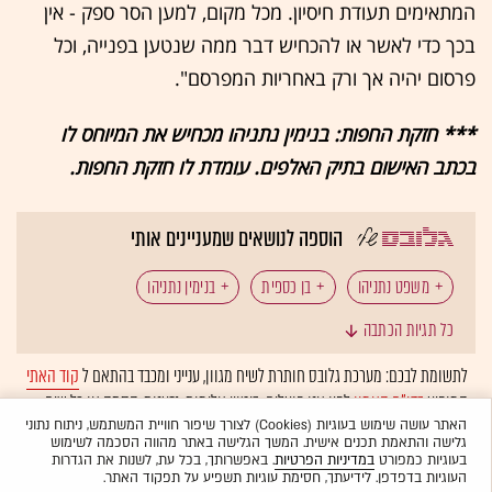
המתאימים תעודת חיסיון. מכל מקום, למען הסר ספק - אין
בכך כדי לאשר או להכחיש דבר ממה שנטען בפנייה, וכל
פרסום יהיה אך ורק באחריות המפרסם".
*** חזקת החפות: בנימין נתניהו מכחיש את המיוחס לו
בכתב האישום בתיק האלפים. עומדת לו חזקת החפות.
הוספה לנושאים שמעניינים אותי
משפט נתניהו
בן כספית
בנימין נתניהו
כל תגיות הכתבה
הילה גרסטל
אביחי מנדלבליט
לתשומת לבכם: מערכת גלובס חותרת לשיח מגוון, ענייני ומכבד בהתאם ל
קוד האתי
המופיע
בדו"ח האמון
לפיו אנו פועלים. ביטויי אלימות, גזענות, הסתה או כל שיח
בלתי הולם אחר מסוננים בצורה
אוטומטית
ולא יפורסמו באתר.
האתר עושה שימוש בעוגיות (Cookies) לצורך שיפור חוויית המשתמש, ניתוח נתוני
גלישה והתאמת תכנים אישית. המשך הגלישה באתר מהווה הסכמה לשימוש
בעוגיות כמפורט
במדיניות הפרטיות
. באפשרותך, בכל עת, לשנות את הגדרות
העוגיות בדפדפן. לידיעתך, חסימת עוגיות תשפיע על תפקוד האתר.