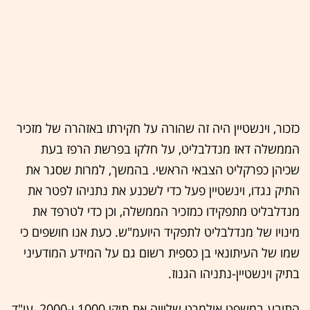
כזכור, וינשטיין היה זה שהורה על חקירתו באזהרה של מזכיר
הממשלה דאז מנדלבליט, על חלקו בפרשת הרפז בעת
שכיהן כפרקליט הצבאי הראשי. בהמשך, למרות שסגר את
התיק נגדו, וינשטיין פעל כדי לשכנע את נתניהו לפטר את
מנדלבליט מתפקידו כמזכיר הממשלה, וכן כדי לטרפד את
מינויו של מנדלבליט לתפקיד היועמ"ש. כעת אנו חושפים כי
שמו של העיתונאי בן כספית רשום גם על המידע המודעיני
בתיק וינשטיין-נתניהו הגנוז.
התובע במשפט אולמרט שליווה את תיקי 1000 ו-2000, עו"ד