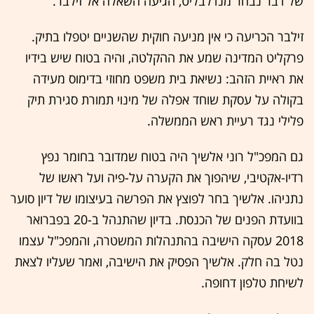
של דבר נבחר מנדלבליט, הגיעה השאלה אל זילבר.
זילבר הכריעה כי אין מניעה חוקית שהשניים יטפלו בתיק.
פרקליט המדינה שמע את ההקלטה, והיה בטוח שיש בידיו
את ראיית הזהב: נשיאת בית משפט מחוזי בדימוס מעידה
בקולה על עסקת שוחד אפלה של מינוי תמורת סגירת תיק
פלילי נגד רעיית ראש הממשלה.
גם המפכ"ל רוני אלשיך היה בטוח שמדובר בחומר נפץ
רדיו-אקטיבי, שיהפוך את הקערה על-פיה ועל ראשו של
נתניהו. אלשיך בחר לפוצץ את הפרשה בעיצומו של דיון סוער
בוועדת הפנים של הכנסת. בדיון שהתנהל ב-20 בפברואר
2018 עסקה הישיבה בהתנהלות המשטרה, והמפכ"ל עצמו
נטל בה חלק. אלשיך הפסיק את הישיבה, ואמר שעליו לצאת
לשיחת טלפון דחופה.