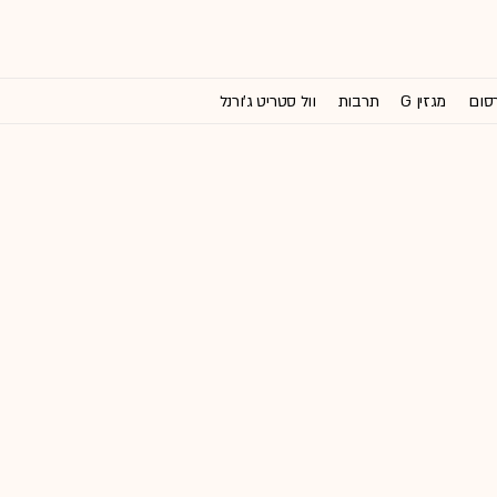
רסום
מגזין G
תרבות
וול סטריט ג'ורנל