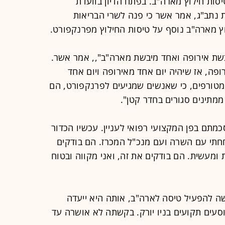
סות חילוץ מארה"ב. בפתח הדיון בוועדת
 נתב"ג, אמר אשר כי פנה לשרי ה
בריאות
 מארה"ב נוסף על טיסות החילוץ מפרנקפורט.
יבשת אירופה ואחד מיבשת מארה"ב",, אמר אשר.
ופה, אז שיהיה יום אחד מאירופה ויום אחד
מטורפים, כי שאנשים שמגיעים לפרנקפורט, הם
מתינים סגורים בחדר קטן".
כמתם בפן המקצועי רפואי לעניין. עכשיו הכדור
חתי עם השרה ועם מנכ"ל המכרז. הם בודקים
מעשית. הם בודקים את זה, ואני מקווה ובטוח
ה להפעיל טיסה לארה"ב, אותה היא ייעדה
פי נוסעים תקועים בניו יורק. בקשתה לא אושרה עד