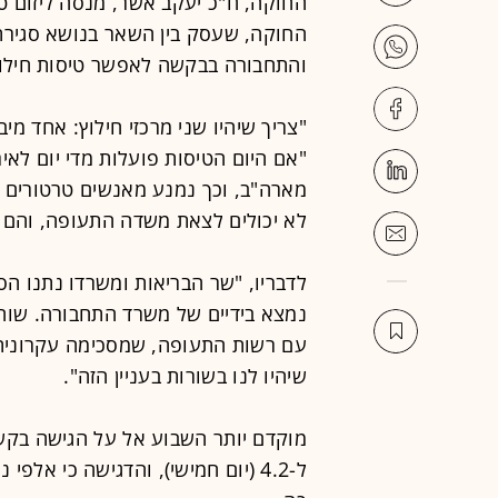
החוקה, ח"כ יעקב אשר, מנסה ליזום טי
החוקה, שעסק בין השאר בנושא סגירת
והתחבורה בבקשה לאפשר טיסות חילוץ
"צריך שיהיו שני מרכזי חילוץ: אחד מ
"אם היום הטיסות פועלות מדי יום לאיר
מארה"ב, וכך נמנע מאנשים טרטורים 
לא יכולים לצאת משדה התעופה, והם מ
לדבריו, "שר הבריאות ומשרדו נתנו הס
נמצא בידיים של משרד התחבורה. שוח
עם רשות התעופה, שמסכימה עקרונית ו
שיהיו לנו בשורות בעניין הזה".
מוקדם יותר השבוע אל על הגישה בקש
ל-4.2 (יום חמישי), והדגישה כי אל