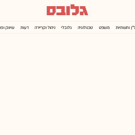
''ן ותשתיות
משפט
טכנולוגיה
גלובלי
ניהול וקריירה
דעות
שיווק ופ