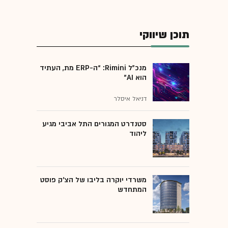
תוכן שיווקי
מנכ״ל Rimini: “ה-ERP מת, העתיד
הוא AI"
דניאל איסלר
סטנדרט המגורים התל אביבי מגיע
ליהוד
משרדי יוקרה בליבו של הצ'ק פוסט
המתחדש