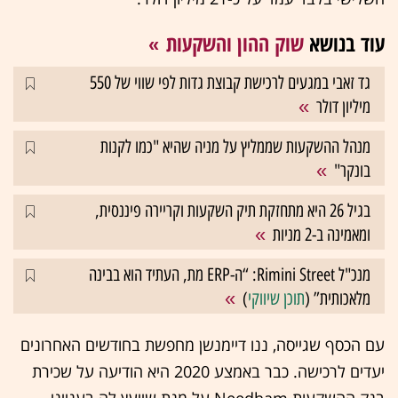
עוד בנושא
שוק ההון והשקעות
גד זאבי במגעים לרכישת קבוצת גדות לפי שווי של 550
מיליון דולר
מנהל ההשקעות שממליץ על מניה שהיא "כמו לקנות
בונקר"
בגיל 26 היא מתחזקת תיק השקעות וקריירה פיננסית,
ומאמינה ב-2 מניות
מנכ"ל Rimini Street: “ה-ERP מת, העתיד הוא בבינה
מלאכותית” (
תוכן שיווקי
)
עם הכסף שגייסה, ננו דיימנשן מחפשת בחודשים האחרונים
יעדים לרכישה. כבר באמצע 2020 היא הודיעה על שכירת
בנק ההשקעות Needham על מנת שייעץ לה בענייני