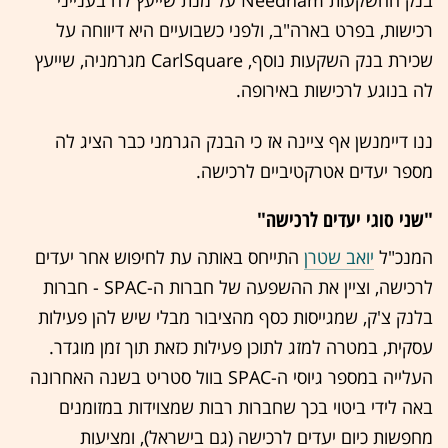
רכישות, בפרט בארה"ב, ולפני כשבועיים היא דיווחה על
שכירת בנק השקעות נוסף, CarlSquare מגרמניה, שייעץ
לה בנוגע לרכישות באירופה.
ננו דיימנשן אף ציינה אז כי הבנק הגרמני כבר הציג לה
מספר יעדים אטרקטיביים לרכישה.
"שני סוגי יעדים לרכישה"
המנכ"ל
יואב שטרן
התייחס באותה עת לחיפוש אחר יעדים
לרכישה, וציין את ההשפעה של חברות ה-SPAC - חברות
בלנק צ'ק, שמגייסות כסף מהציבור מבלי שיש להן פעילות
עסקית, במטרה למזג לתוכן פעילות כזאת תוך זמן מוגדר.
העלייה במספר גיוסי ה-SPAC בוול סטריט בשנה האחרונה
באה לידי ביטוי בכך שחברות רבות שמצוידות במזומנים
מחפשות כיום יעדים לרכישה (גם בישראל), ומציעות