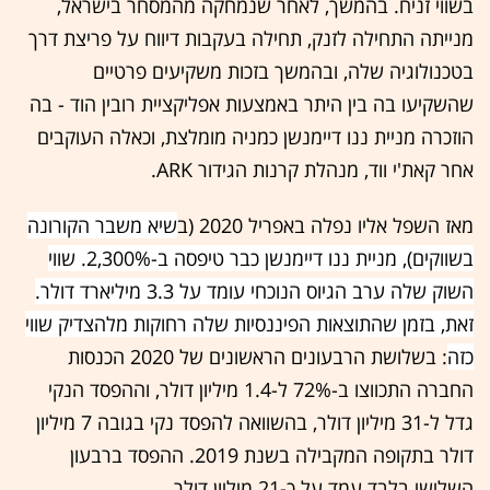
בשווי זניח. בהמשך, לאחר שנמחקה מהמסחר בישראל,
מנייתה התחילה לזנק, תחילה בעקבות דיווח על פריצת דרך
בטכנולוגיה שלה, ובהמשך בזכות משקיעים פרטיים
שהשקיעו בה בין היתר באמצעות אפליקציית רובין הוד - בה
הוזכרה מניית ננו דיימנשן כמניה מומלצת, וכאלה העוקבים
אחר קאת'י ווד, מנהלת קרנות הגידור ARK.
מאז השפל אליו נפלה באפריל 2020 (ב
שיא משבר הקורונה
בשווקים), מניית ננו דיימנשן כבר טיפסה ב-2,300%. שווי
השוק שלה ערב הגיוס הנוכחי עומד על 3.3 מיליארד דולר.
זאת, בזמן שהתוצאות הפיננסיות שלה רחוקות מלהצדיק שווי
כזה
: בשלושת הרבעונים הראשונים של 2020 הכנסות
החברה התכווצו ב-72% ל-1.4 מיליון דולר, וההפסד הנקי
גדל ל-31 מיליון דולר, בהשוואה להפסד נקי בגובה 7 מיליון
דולר בתקופה המקבילה בשנת 2019. ההפסד ברבעון
השלישי בלבד עמד על כ-21 מיליון דולר.