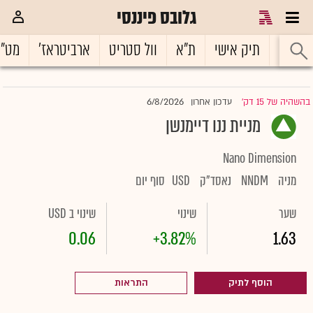
גלובס פיננסי
ראשי
תיק אישי
ת"א
וול סטריט
ארביטראז'
מט"
6/8/2026
בהשהיה של 15 דק'
עדכון אחרון
|
מניית ננו דיימנשן
Nano Dimension
מניה
NNDM
נאסד"ק
USD
סוף יום
שער
שינוי
שינוי ב USD
0.06
+3.82%
1.63
הוסף לתיק
התראות