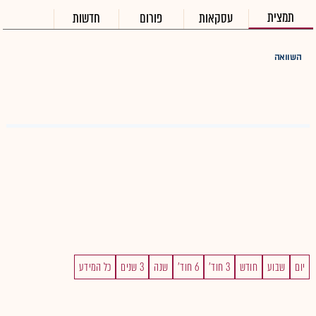
תמצית
עסקאות
פורום
חדשות
השוואה
יום
שבוע
חודש
3 חוד'
6 חוד'
שנה
3 שנים
כל המידע