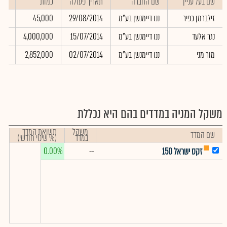
שם בעל עניין
שם החברה
תאריך פעולה
כמות
שער
זילברמן כפיר
ננו דיימנשן בע"מ
29/08/2014
45,000
.00
נגר אלעד
ננו דיימנשן בע"מ
15/07/2014
4,000,000
.00
מור מני
ננו דיימנשן בע"מ
02/07/2014
2,852,000
.00
משקל המניה במדדים בהם היא נכללת
משקל
תשואת המדד
שם המדד
במדד
(% שינוי חודשי)
0.00%
--
זקס ישראל 150