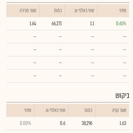
שינוי
₪ שווי באלפי
כמות
שער מכירה
1.64
66,271
1.1
0.61%
--
--
--
--
--
--
--
--
--
--
--
--
--
--
--
--
ביקוש
שער קניה
כמות
₪ שווי באלפי
שינוי
0.00%
0.6
38,296
1.63