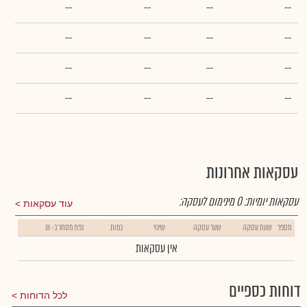
--
--
--
--
--
--
--
--
--
--
--
--
--
--
--
--
עסקאות אחרונות
עסקאות יומיות:
0
מינימום לעסקה:
עוד עסקאות
מספר
שעת עסקה
שער עסקה
שינוי
כמות
נפח מסחר ב- ₪
אין עסקאות
דוחות כספיים
לכל הדוחות