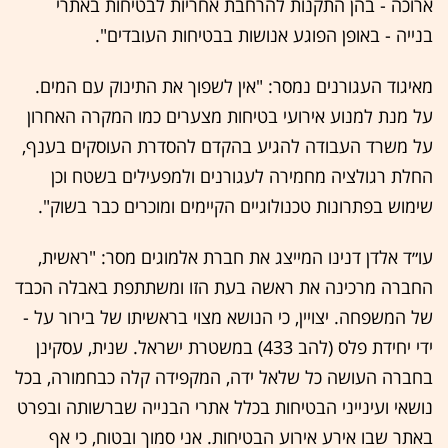
ארוכה - בהן התקנות להרחבת אחריות לבטיחות באתרי
בנייה - באופן הפוגע אנושות בבטיחות העובדים".
מאיגוד העגורנים נמסר: "אין לשפוך את התינוק עם המים.
על מנת למנוע אירועי בטיחות מצערים כמו המקרה האחרון
על משרד העבודה להגיע בהקדם להסדרת העוסקים בענף,
החלת רגולציה מחמירה לעגורנים ולמפעילים בשטח וכן
שימוש בפתרונות טכנולוגיים הקיימים ומוכרים כבר בשוק".
עו״ד אלדן דנינו המייצג את חברת אלמוגים מסר: "ראשית,
החברה מרכינה את ראשה בעת הזו ומשתתפת באבלה הכבד
של המשפחה. יצויין, כי הנושא מצוי בראשיתו של בירור על -
ידי יחידת פלס (להב 433) במשטרת ישראל. שנית, עסקינן
בחברה העושה כל שלאל ידה, המקפידה קלה כבחמורה, בכל
נושאי ועינייני הבטיחות בכלל אתרי הבנייה שברשותה ובפרט
באתר שבו אירע אירוע הבטיחות. אני סמוך ובטוח, כי אף