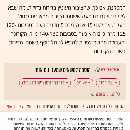
המסקנה, אם כך, שהציבור מעוניין בדירות גדולות, מה שבא
לידי ביטוי גם בתופעה ששטחי הדירות ממשיכים לזחול
מעלה. אם לפני 15 שנה דירת 5 חדרים נעה בסביבות 120-
125 מ"ר, כיום היא נעה בסביבות 140-130 מ"ר. הקורונה
והעבודה מהבית צפויות להביא לגידול נוסף בשטחי הדירות
בשנים הקרובות.
הוספה לנושאים שמעניינים אותי
שוק הדיור
צעירים
דיור בר השגה (דיור בהישג יד)
כל תגיות הכתבה
מחירי הדירות
לתשומת לבכם: מערכת גלובס חותרת לשיח מגוון, ענייני ומכבד בהתאם ל
קוד האתי
המופיע
בדו"ח האמון
לפיו אנו פועלים. ביטויי אלימות, גזענות, הסתה או כל שיח
בלתי הולם אחר מסוננים בצורה
אוטומטית
ולא יפורסמו באתר.
האתר עושה שימוש בעוגיות (Cookies) לצורך שיפור חוויית המשתמש, ניתוח נתוני
גלישה והתאמת תכנים אישית. המשך הגלישה באתר מהווה הסכמה לשימוש
בעוגיות כמפורט
במדיניות הפרטיות
. באפשרותך, בכל עת, לשנות את הגדרות