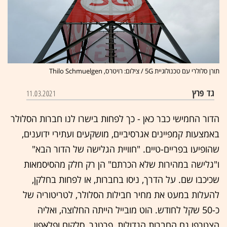
תורן סלולרי עם טכנולוגיית 5G / צילום: רויטרס, Thilo Schmuelgen
גד פרץ
11.03.2021
הדור החמישי כבר כאן - כך לפחות בישרו לנו חברות הסלולר
באמצעות קמפיינים אגרסיביים, מושקעים ועתירי ידוענים,
שהופיעו בפריים-טיים. "חוויית הגלישה של הדור הבא"
ו"גלישה במהירות שלא הכרתם" הן רק חלק מהסיסמאות
שכיכבו שם. על הדרך, ניסו בחברות, או לפחות בחלקן,
להעלות במעט את מחיר חבילות הסלולר, לטריטוריה של
כ-50 שקל לחודש. הוט מובייל הייתה החלוצה, ואליה
הצטרפו גם החברות הגדולות, פרטנר, סלקום ופלאפון.