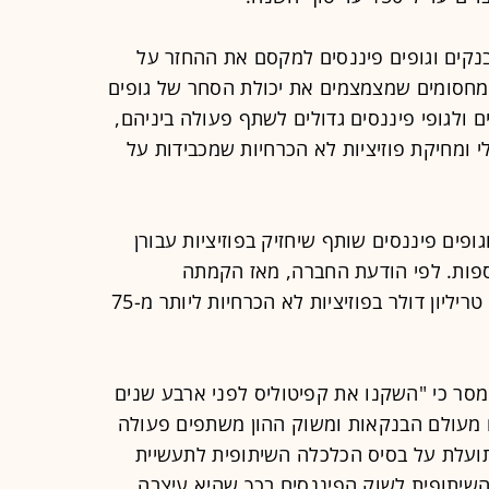
נקים וגופים פיננסים למקסם את ההחזר על
 מחסומים שמצמצמים את יכולת הסחר של גופים
לגופי פיננסים גדולים לשתף פעולה ביניהם,
מלי ומחיקת פוזיציות לא הכרחיות שמכבידות על
ים פיננסים שותף שיחזיק בפוזיציות עבורן
פות. לפי הודעת החברה, מאז הקמתה
קפיטוליס הצליחה למחוק למעלה מ-8 טריליון דולר בפוזיציות לא הכרחיות ליותר מ-75
, מסר כי "השקנו את קפיטוליס לפני ארבע שנים
ם מעולם הבנקאות ומשוק ההון משתפים פעולה
ק כמו ש-Airbnb הביאה תועלת על בסיס הכלכלה השיתופית לתעשיית
השיתופית לשוק הפיננסים בכך שהיא עיצבה