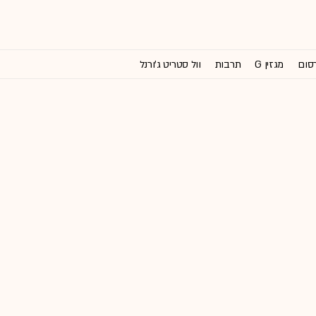
רסום
מגזין G
תרבות
וול סטריט ג'ורנל