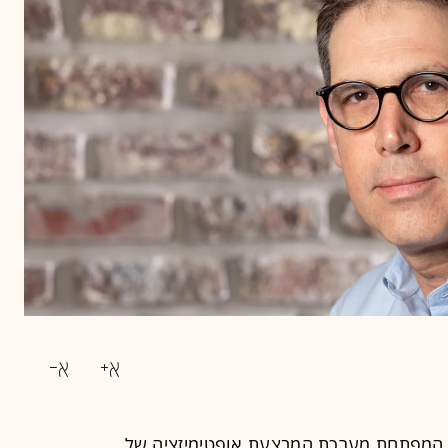
ת הפינטק קפיטוליס (Capitolis), המפתחת מערכת המבצעת אופטימיזציה של