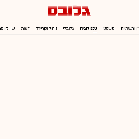
'ן ותשתיות
משפט
טכנולוגיה
גלובלי
ניהול וקריירה
דעות
שיווק ופ