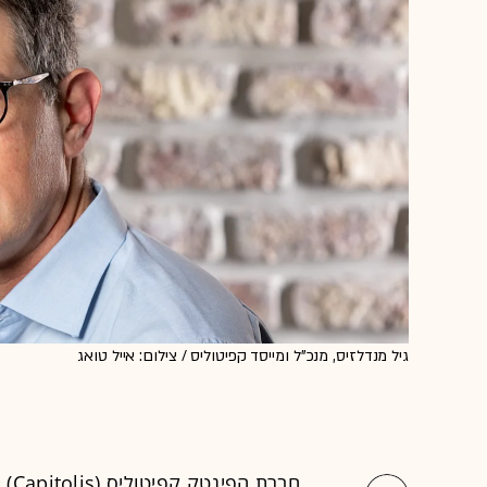
גיל מנדלזיס, מנכ"ל ומייסד קפיטוליס / צילום: אייל טואג
חבר