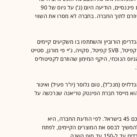
העסקאות הרשומות בספרים של גופים פיננסיים, הודיעה היום (ג') על גיוס של 90
גרת סבב C. כל הגיוס יוזרם לתוך החברה. בחברה לא מסרו את השווי
נדריסן הורוביץ והשתתפו בו משקיעים קיימים
של החברה - אינדקס ונצ'רס, ספארק קפיטל, SVB קפיטל, סקויה, ג‘יי פי מורגן, סטייט
אלית. כולל הגיוס הנוכחי, היקף המימון שהוזרם לקפיטוליס
2017 על ידי גיל מנדלזיס (מנכ"ל), טום גלוסר (יו"ר פעיל) ואיגור
יא -EVP). מנדלזיס הוא מייסד חברת הפינטק טריאנה שנרכשה על
החברה מעסיקה כיום 92 עובדים, מתוכם 45 בישראל. לפי הודעת החברה, היא
להמשיך לבסס את המוצרים הקיימים, לפתח
 עד סוף השנה.