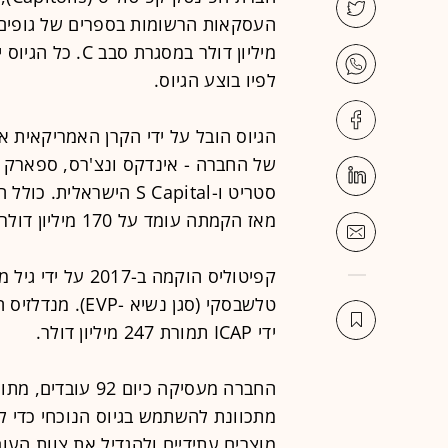
מיליון דולר במס
לפיו בוצע הגיוס.
הגיוס הובל על ידי הקרן האמריקאית א
סטריט ו-S Capital הישר
מאז הקמתה עומד על 170 מיליון דולר.
קפיטוליס הוקמה ב-
טלשבסקי (סגן נש
ידי ICAP תמורת 247 מיליון דולר.
מתכוונת להשתמש בגיוס הנוכחי כדי 
מוצרים עתידיים ולהגדיל את צוות העובדים עד ל-150