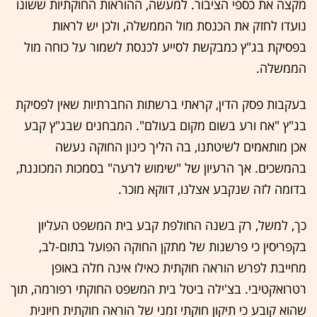
מקצה את כספי הציבור. למעשה, ההוראות החוקתיות ששונו
נועדו לחזק את הכנסת מול הממשלה, ולכן יש לראות
בפסיקת בג"ץ כמבקשת לסייע לכנסת לשמור על כוחה מול
הממשלה.
בעקבות פסק הדין, קראתי ברשתות החברתיות שאין לפסיקת
בג"ץ "אח ורע בשום מקום בעולם". המבחנים שבג"ץ קבע
אכן מותאמים לשיטתנו, בה הליך כינון החוקה נעשה
בהמשכים. אך הרעיון של "שימוש לרעה" בסמכות המכוננת,
בדומה לזה שנקבע אצלנו, דווקא מוכר.
כך, למשל, רק בשנה החולפת קבע בית המשפט העליון
בקפריסין כי פרשנות של מתקן החוקה הפועל בתום-לב,
מחייבת לפרש הוראה חוקתית כאילו אינה חלה באופן
רטרואקטיבי. בצ'ילה ביטל בית המשפט החוקתי רפורמה, תוך
שהוא קובע כי תיקון חוקתי זמני של הוראה חוקתית חיונית