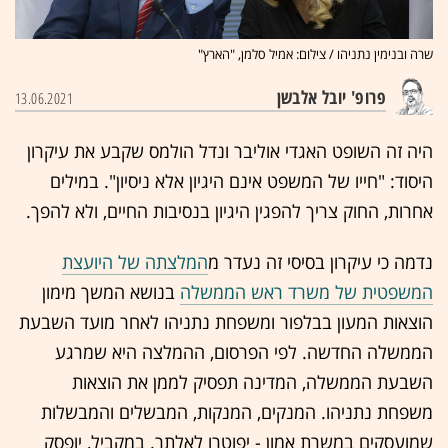
שרה ובנימין נתניהו / צילום: אמיל סלמן, "הארץ"
פרופ' יובל אלבשן
13.06.2021
היה זה השופט האגדי אוליבר ונדל הולמס שקבע את עיקרון
היסוד: "חייו של המשפט אינם היגיון אלא ניסיון". במילים
אחרות, החוק צריך להפגין היגיון בנסיבות החיים, ולא להפך.
נדמה כי עיקרון בסיסי זה נעדר מ
המלצתה של היועצת
המשפטית של משרד ראש הממשלה
בנושא המשך מימון
הוצאות המעון בבלפור ומשפחת נתניהו לאחר מועד השבעת
הממשלה החדשה. לפי הפרסום, ההמלצה היא שמרגע
השבעת הממשלה, המדינה תפסיק לממן את הוצאות
משפחת נתניהו. המנקים, המנקות, המבשלים והמבשלות
שמועסקים במשרת אמון - יפוטרו לאלתר. במקביל, יופסק