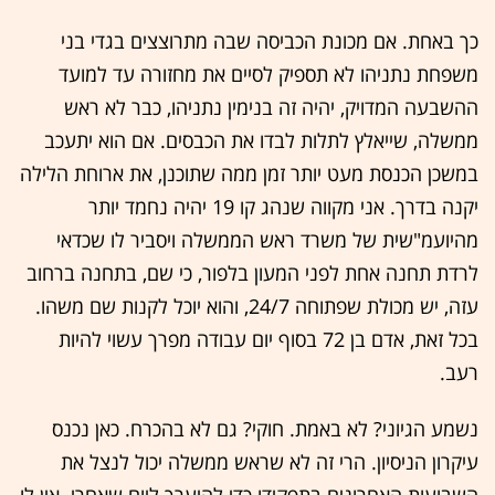
כך באחת. אם מכונת הכביסה שבה מתרוצצים בגדי בני
משפחת נתניהו לא תספיק לסיים את מחזורה עד למועד
ההשבעה המדויק, יהיה זה בנימין נתניהו, כבר לא ראש
ממשלה, שייאלץ לתלות לבדו את הכבסים. אם הוא יתעכב
במשכן הכנסת מעט יותר זמן ממה שתוכנן, את ארוחת הלילה
יקנה בדרך. אני מקווה שנהג קו 19 יהיה נחמד יותר
מהיועמ"שית של משרד ראש הממשלה ויסביר לו שכדאי
לרדת תחנה אחת לפני המעון בלפור, כי שם, בתחנה ברחוב
עזה, יש מכולת שפתוחה 24/7, והוא יוכל לקנות שם משהו.
בכל זאת, אדם בן 72 בסוף יום עבודה מפרך עשוי להיות
רעב.
נשמע הגיוני? לא באמת. חוקי? גם לא בהכרח. כאן נכנס
עיקרון הניסיון. הרי זה לא שראש ממשלה יכול לנצל את
השבועות האחרונים בתפקידו כדי להיערך ליום שאחרי. אין לו