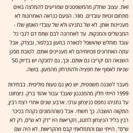
זאת. עצוב שחלק מהמשפטנים שמריעים להמלצה באים
מתחום זכויות עובדים. מוזר. הפעם כנראה האחרונות לא
מעניינות אותן. לא של נתניהו ולא של עובדי האמון שלו -
המבשלים והמנקות. עד לאחרונה לבם שתת דם לגבי כל
עובד מוחלש שהושפל לכאורה במעון בבלפור, ובצדק. אבל
עתה האחרונים וזכויותיהם לא מעניינים אותם. לטובת מפגן
השנאה הם יקריבו גם אותם. וכך, גם למנקה יש בדיוק 50
שניות לאסוף את חפציה ולהתרחק מהמעון. בושה.
מעבר לשגגה משפטית, יש כאן גם טעות פוליטית. בבחירות
1999 הייתי חלק מהמנגנון שעבד עבור אהוד ברק. ניצחונו
על נתניהו נתפס כניצחון ערכי. ארבע שנים אחרי רצח רבין,
התקווה הושבה. כך חשתי. אבל כשההמונים נקהלו בכיכר
רבין בליל הניצחון לחגוג, הקריאות היו "רק לא ש"ס, רק לא
ש"ס". הייתי שם והתמלאתי קבס מהקריאות. לא היה שם