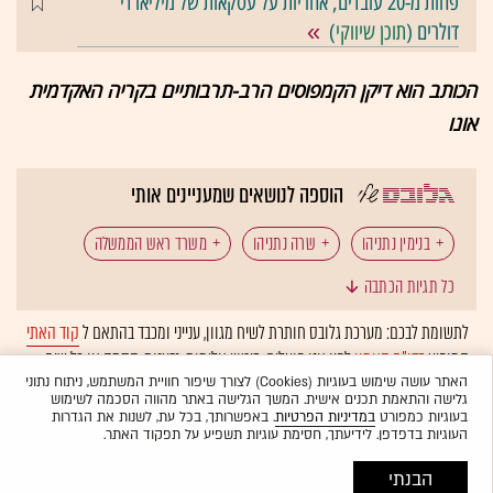
פחות מ-20 עובדים, אחריות על עסקאות של מיליארדי
דולרים (
תוכן שיווקי
)
הכותב הוא דיקן הקמפוסים הרב-תרבותיים בקריה האקדמית
אונו
הוספה לנושאים שמעניינים אותי
בנימין נתניהו
שרה נתניהו
משרד ראש הממשלה
כל תגיות הכתבה
יובל אלבשן
לתשומת לבכם: מערכת גלובס חותרת לשיח מגוון, ענייני ומכבד בהתאם ל
קוד האתי
המופיע
בדו"ח האמון
לפיו אנו פועלים. ביטויי אלימות, גזענות, הסתה או כל שיח
בלתי הולם אחר מסוננים בצורה
אוטומטית
ולא יפורסמו באתר.
האתר עושה שימוש בעוגיות (Cookies) לצורך שיפור חוויית המשתמש, ניתוח נתוני
גלישה והתאמת תכנים אישית. המשך הגלישה באתר מהווה הסכמה לשימוש
בעוגיות כמפורט
במדיניות הפרטיות
. באפשרותך, בכל עת, לשנות את הגדרות
העוגיות בדפדפן. לידיעתך, חסימת עוגיות תשפיע על תפקוד האתר.
הבנתי