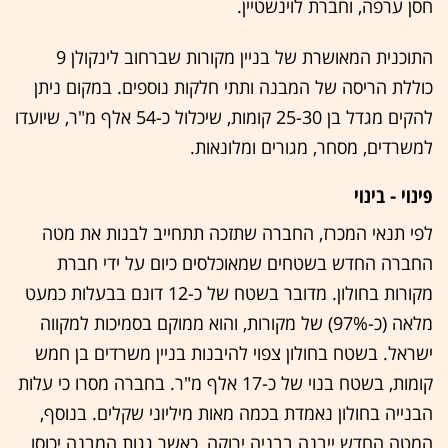
חסן ערפה, וחברת לוינשטיין.
התוכנית המאושרת של בניין מקורות שברחוב לינקולן 9
כוללת הריסה של המבנה ותתי חלקות נוספים. במקום ניתן
להקים מגדל בן 25-30 קומות, שיכלול כ-54 אלף מ"ר, שיועדו
למשרדים, מסחר, מגורים ומלונאות.
פינוי - בינוי
לפי תנאי המכרז, החברה שתזכה תתחייב לבנות את מטה
החברה החדש בשטחים שמאוכלסים כיום על ידי חברת
מקורות בחולון. מדובר בשטח של כ-12 דונם בבעלות כמעט
מלאה (כ-97%) של מקורות, והוא ממוקם בסמיכות למקווה
ישראל. בשטח בחולון צפוי להיבנות בניין משרדים בן חמש
קומות, בשטח בנוי של כ-17 אלף מ"ר. בחברה מסרו כי עלות
הבנייה בחולון נאמדת בכמה מאות מיליוני שקלים. בנוסף,
המטה החדש ייבנה בבניה ירוקה, כאשר גגות המבנה יכוסו