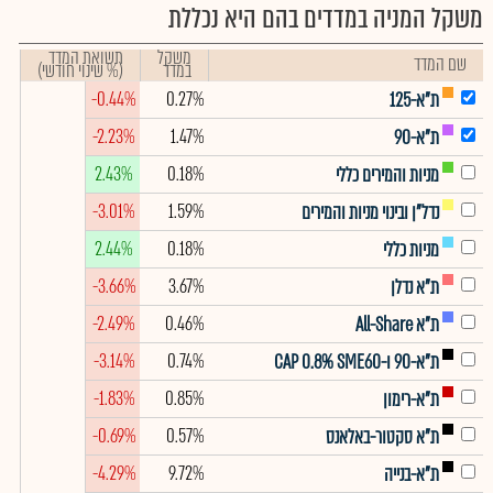
משקל המניה במדדים בהם היא נכללת
משקל
תשואת המדד
שם המדד
במדד
(% שינוי חודשי)
-0.44%
0.27%
ת"א-125
-2.23%
1.47%
ת"א-90
2.43%
0.18%
מניות והמירים כללי
-3.01%
1.59%
נדל"ן ובינוי מניות והמירים
2.44%
0.18%
מניות כללי
-3.66%
3.67%
ת"א נדלן
-2.49%
0.46%
ת"א All-Share
-3.14%
0.74%
ת"א-90 ו-CAP 0.8% SME60
-1.83%
0.85%
ת"א-רימון
-0.69%
0.57%
ת"א סקטור-באלאנס
-4.29%
9.72%
ת"א-בנייה