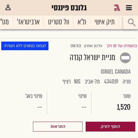
גלובס פיננסי
ראשי
תיק אישי
ת"א
וול סטריט
ארביטראז'
מט"
08:52
בהשהיה של 15 דק'
עדכון אחרון
לצפות בנתונים ללא השהיה
|
מניית ישראל קנדה
ISRAEL CANADA
מניה
434019
תל-אביב
NIS
רציף
שער
שינוי
שינוי באג'
--
--
1,520
הוסף לתיק
התראות