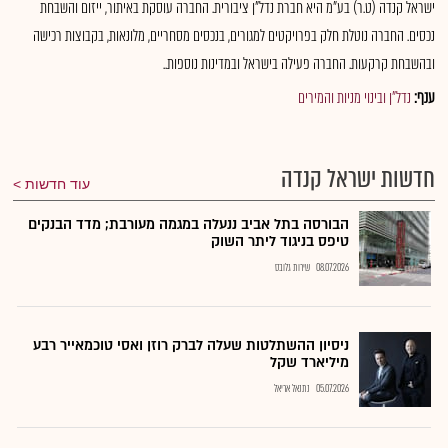
ישראל קנדה (ט.ר) בע"מ היא חברת נדל"ן ציבורית. החברה עוסקת באיתור, ייזום והשבחת
נכסים. החברה נוטלת חלק בפרויקטים למגורים, בנכסים מסחריים, מלונאות, בקבוצות רכישה
ובהשבחת קרקעות. החברה פעילה בישראל ובמדינות נוספות..
ענף:
נדל"ן ובינוי מניות והמירים
חדשות ישראל קנדה
עוד חדשות
הבורסה בתל אביב ננעלה במגמה מעורבת; מדד הבנקים
טיפס בניגוד ליתר השוק
08.07.2026
שירות גלובס
ניסיון ההשתלטות שעלה לברק רוזן ואסי טוכמאייר רבע
מיליארד שקל
05.07.2026
נתנאל אריאל