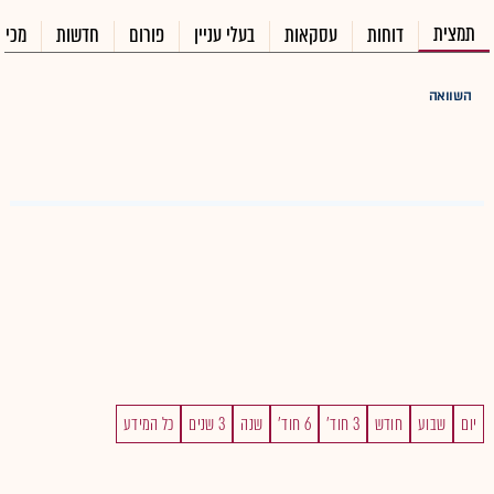
תמצית
דוחות
עסקאות
בעלי עניין
פורום
חדשות
מכיר
השוואה
יום
שבוע
חודש
3 חוד'
6 חוד'
שנה
3 שנים
כל המידע