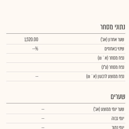
נתוני מסחר
שער אחרון
(אג')
1,520.00
שינוי באחוזים
--%
נפח מסחר
(א` ₪)
נפח מסחר
(ע"נ)
נפח ממוצע לרבעון (א` ₪)
--
שערים
שער יומי ממוצע
(אג')
--
יומי גבוה
--
יומי נמוך
--