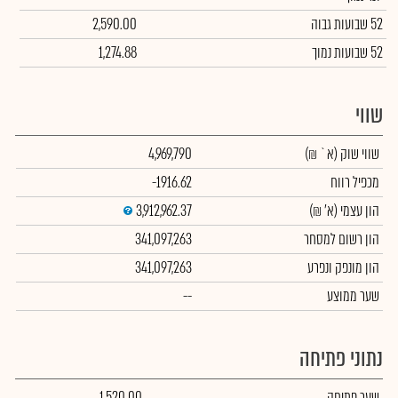
52 שבועות גבוה
2,590.00
52 שבועות נמוך
1,274.88
שווי
שווי שוק
(א` ₪)
4,969,790
מכפיל רווח
-1916.62
הון עצמי
(א' ₪)
3,912,962.37
הון רשום למסחר
341,097,263
הון מונפק ונפרע
341,097,263
שער ממוצע
--
נתוני פתיחה
שער פתיחה
1,520.00