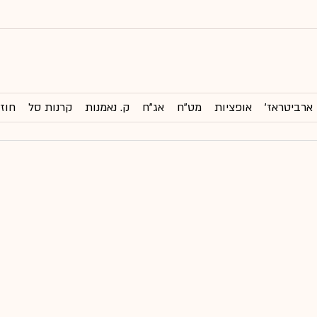
ארביטראז'
אופציות
מט"ח
אג"ח
ק. נאמנות
קרנות סל
חוזי