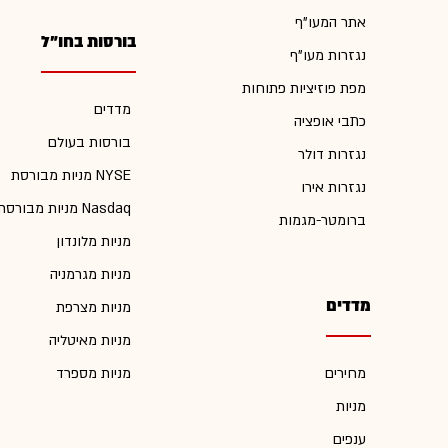
אתר המעו"ף
בורסות בחו"ל
נגזרות מעו"ף
מפת פוזיציות פתוחות
מדדים
כתבי אופציה
בורסות בעולם
נגזרות דולר
מניות מבורסת NYSE
נגזרות אירו
מניות מבורסת Nasdaq
ברומטר-מגמות
מניות מלונדון
מניות מגרמניה
מדדים
מניות מצרפת
מניות מאיטליה
מחירים
מניות מספרד
מניות
ענפים