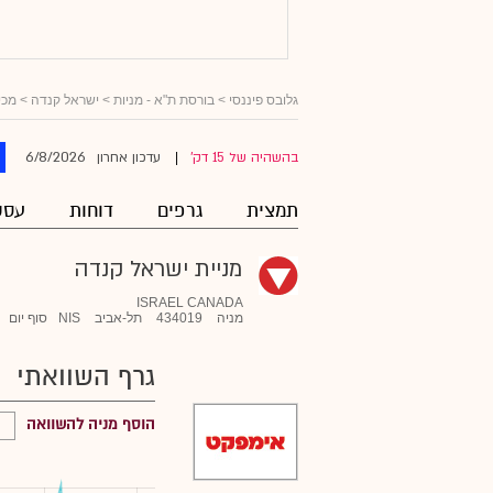
גלובס פיננסי
>
בורסת ת"א - מניות
>
ישראל קנדה
> מכי
6/8/2026
בהשהיה של 15 דק'
עדכון אחרון
|
תמצית
גרפים
דוחות
עסק
מניית ישראל קנדה
ISRAEL CANADA
מניה
434019
תל-אביב
NIS
סוף יום
גרף השוואתי
הוסף מניה להשוואה