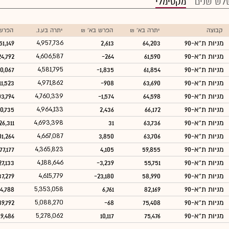
לש שנים
מקסימלי
קבוצה
יתרה בא' ₪
הפרש בא' ₪
יתרה בע.נ.
הפרש 
מניות ת"א-90
64,203
2,613
4,957,736
51,149
מניות ת"א-90
61,590
-264
4,606,587
24,792
מניות ת"א-90
61,854
-1,835
4,581,795
0,067
מניות ת"א-90
63,690
-908
4,971,862
11,523
מניות ת"א-90
64,598
-1,574
4,760,339
3,794
מניות ת"א-90
66,172
2,436
4,964,133
0,735
מניות ת"א-90
63,736
31
4,693,398
26,311
מניות ת"א-90
63,706
3,850
4,667,087
01,264
מניות ת"א-90
59,855
4,105
4,365,823
77,177
מניות ת"א-90
55,751
-3,239
4,188,646
27,133
מניות ת"א-90
58,990
-23,180
4,615,779
37,279
מניות ת"א-90
82,169
6,761
5,353,058
4,788
מניות ת"א-90
75,408
-68
5,088,270
89,792
מניות ת"א-90
75,476
10,117
5,278,062
19,486