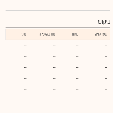
--
--
--
--
ביקוש
שער קניה
כמות
₪ שווי באלפי
שינוי
--
--
--
--
--
--
--
--
--
--
--
--
--
--
--
--
--
--
--
--