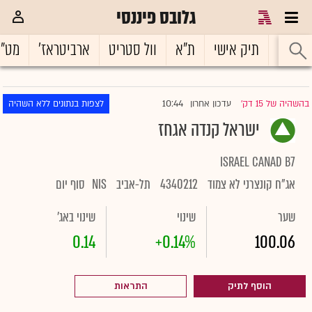
גלובס פיננסי
ראשי
תיק אישי
ת"א
וול סטריט
ארביטראז'
מט"
10:44
בהשהיה של 15 דק'
עדכון אחרון
לצפות בנתונים ללא השהיה
|
ישראל קנדה אגחז
ISRAEL CANAD B7
אג"ח קונצרני לא צמוד
4340212
תל-אביב
NIS
סוף יום
שער
שינוי
שינוי באג'
0.14
+0.14%
100.06
הוסף לתיק
התראות