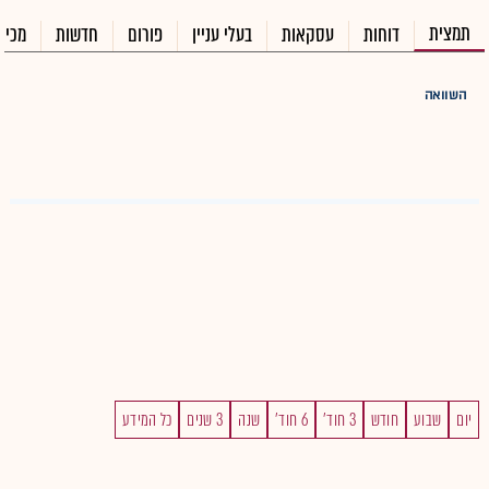
תמצית
דוחות
עסקאות
בעלי עניין
פורום
חדשות
מכיר
השוואה
יום
שבוע
חודש
3 חוד'
6 חוד'
שנה
3 שנים
כל המידע