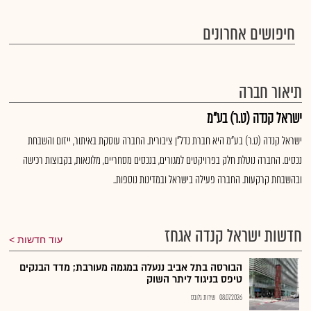
חיפושים אחרונים
תיאור חברה
ישראל קנדה (ט.ר) בע"מ
ישראל קנדה (ט.ר) בע"מ היא חברת נדל"ן ציבורית. החברה עוסקת באיתור, ייזום והשבחת
נכסים. החברה נוטלת חלק בפרויקטים למגורים, בנכסים מסחריים, מלונאות, בקבוצות רכישה
ובהשבחת קרקעות. החברה פעילה בישראל ובמדינות נוספות..
חדשות ישראל קנדה אגחז
עוד חדשות
הבורסה בתל אביב ננעלה במגמה מעורבת; מדד הבנקים
טיפס בניגוד ליתר השוק
08.07.2026
שירות גלובס