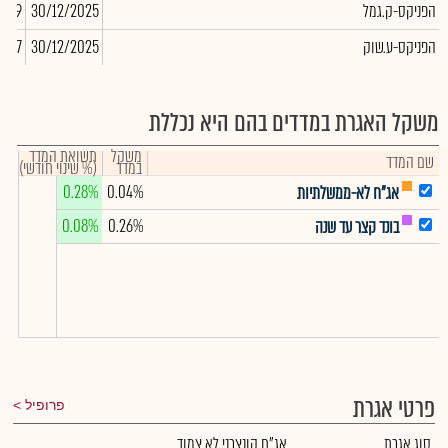
הפניקס-ק.גמל
30/12/2025
,569
הפניקס-ע.שוק
30/12/2025
,027
משקל האגרת במדדים בהם היא נכללת
משקל
תשואת המדד
שם המדד
במדד
(% שינוי חודשי)
0.28%
0.04%
אג"ח לא-ממשלתיות
0.08%
0.26%
בונד קצר עד שנה
פרטי אגרת
פרופיל
סוג אגרת
אג"ח קונצרני לא צמוד