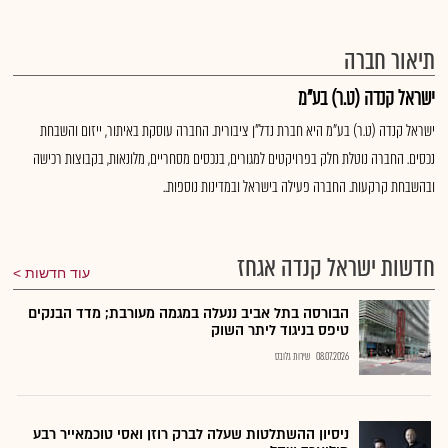
תיאור חברה
ישראל קנדה (ט.ר) בע"מ
ישראל קנדה (ט.ר) בע"מ היא חברת נדל"ן ציבורית. החברה עוסקת באיתור, ייזום והשבחת
נכסים. החברה נוטלת חלק בפרויקטים למגורים, בנכסים מסחריים, מלונאות, בקבוצות רכישה
ובהשבחת קרקעות. החברה פעילה בישראל ובמדינות נוספות..
חדשות ישראל קנדה אגחז
עוד חדשות
הבורסה בתל אביב ננעלה במגמה מעורבת; מדד הבנקים
טיפס בניגוד ליתר השוק
08.07.2026
שירות גלובס
ניסיון ההשתלטות שעלה לברק רוזן ואסי טוכמאייר רבע