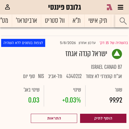
גלובס פיננסי
ראשי
תיק אישי
ת"א
וול סטריט
ארביטראז'
מט"
5/8/2026
בהשהיה של 15 דק'
עדכון אחרון
לצפות בנתונים ללא השהיה
|
ישראל קנדה אגחז
ISRAEL CANAD B7
אג"ח קונצרני לא צמוד
4340212
תל-אביב
NIS
סוף יום
שער
שינוי
שינוי באג'
0.03
+0.03%
99.92
הוסף לתיק
התראות