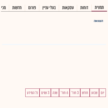
תמצית
דוחות
עסקאות
בעלי עניין
פורום
חדשות
מכיר
השוואה
יום
שבוע
חודש
3 חוד'
6 חוד'
שנה
3 שנים
כל המידע