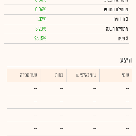
מתחילת החודש
0.06%
3 חודשים
1.32%
מתחילת השנה
3.20%
3 שנים
26.15%
היצע
שינוי
₪ שווי באלפי
כמות
שער מכירה
--
--
--
--
--
--
--
--
--
--
--
--
--
--
--
--