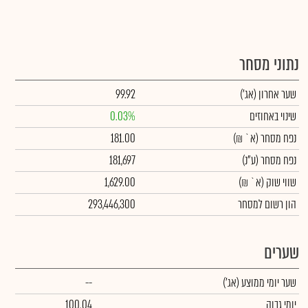
נתוני מסחר
שער אחרון
(אג')
99.92
שינוי באחוזים
0.03%
נפח מסחר
(א` ₪)
181.00
נפח מסחר
(ע"נ)
181,697
שווי שוק
(א` ₪)
1,629.00
הון רשום למסחר
293,446,300
שערים
שער יומי ממוצע
(אג')
--
יומי גבוה
100.04