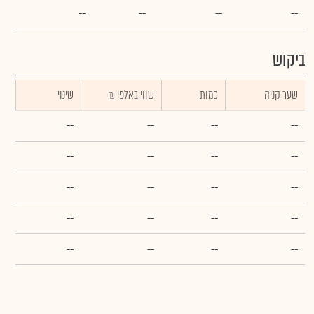
--
--
--
--
ביקוש
שער קניה
כמות
₪ שווי באלפי
שינוי
--
--
--
--
--
--
--
--
--
--
--
--
--
--
--
--
--
--
--
--