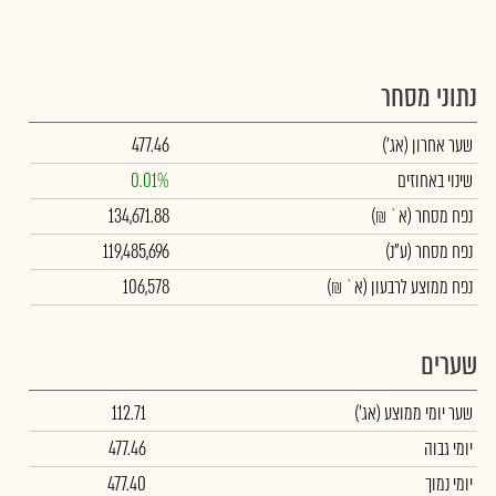
נתוני מסחר
שער אחרון
(אג')
477.46
שינוי באחוזים
0.01%
נפח מסחר
(א` ₪)
134,671.88
נפח מסחר
(ע"נ)
119,485,696
נפח ממוצע לרבעון (א` ₪)
106,578
שערים
שער יומי ממוצע
(אג')
112.71
יומי גבוה
477.46
יומי נמוך
477.40