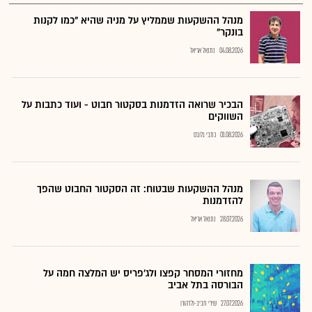
מנהל ההשקעות שממליץ על מניה שהיא "כמו לקנות
בונקר"
04.08.2026
נתנאל אריאל
הבכיר שרואה הזדמנות בסקטור חבוט - ועוד כתבות על
השווקים
01.08.2026
כתבי גלובס
מנהל ההשקעות שבטוח: זה הסקטור החבוט שהפך
להזדמנות
28.07.2026
נתנאל אריאל
מחזורי המסחר קפצו ולג'פריס יש המלצה חמה על
הבורסה בתל אביב
27.07.2026
שירי חביב-ולדהורן