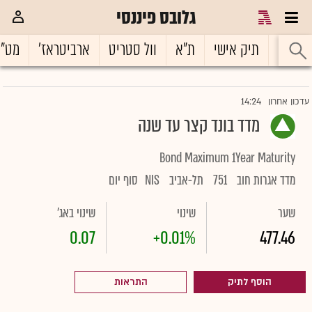
גלובס פיננסי
ראשי
תיק אישי
ת"א
וול סטריט
ארביטראז'
מט"
14:24
עדכון אחרון
מדד בונד קצר עד שנה
Bond Maximum 1Year Maturity
מדד אגרות חוב
751
תל-אביב
NIS
סוף יום
שער
שינוי
שינוי באג'
0.07
+0.01%
477.46
הוסף לתיק
התראות