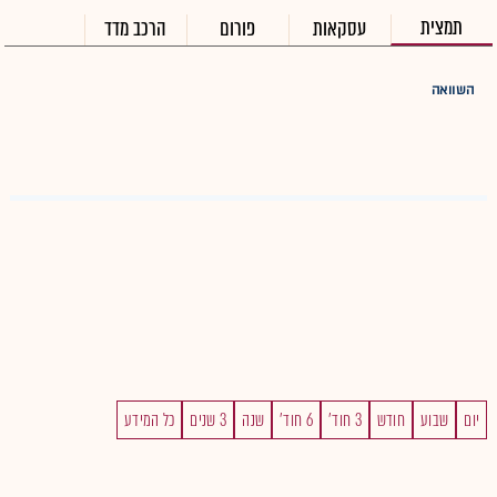
תמצית
עסקאות
פורום
הרכב מדד
השוואה
יום
שבוע
חודש
3 חוד'
6 חוד'
שנה
3 שנים
כל המידע