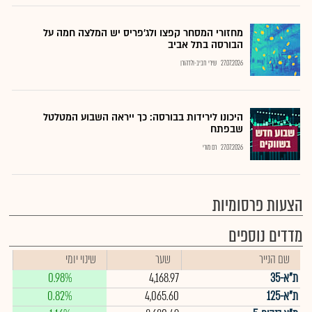
מחזורי המסחר קפצו ולג'פריס יש המלצה חמה על
הבורסה בתל אביב
27.07.2026
שירי חביב-ולדהורן
היכונו לירידות בבורסה: כך ייראה השבוע המטלטל
שבפתח
27.07.2026
רם מורי
הצעות פרסומיות
מדדים נוספים
שם הנייר
שער
שינוי יומי
ת"א-35
4,168.97
0.98%
ת"א-125
4,065.60
0.82%