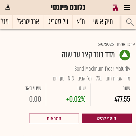
גלובס פיננסי
ראשי
תיק אישי
ת"א
וול סטריט
ארביטראז'
מט"
6/8/2026
עדכון אחרון
מדד בונד קצר עד שנה
Bond Maximum 1Year Maturity
מדד אגרות חוב
751
תל-אביב
NIS
סוף יום
שער
שינוי
שינוי באג'
0.00
+0.02%
477.55
הוסף לתיק
התראות