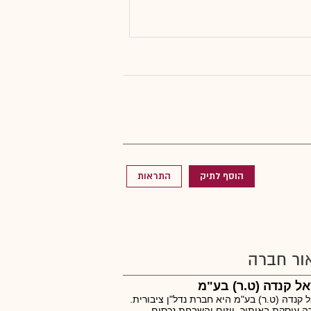
הוסף לתיק
התראות
ור חברה
ל קנדה (ט.ר) בע"מ
 קנדה (ט.ר) בע"מ היא חברת נדל"ן ציבורית.
 עוסקת באיתור, ייזום והשבחת נכסים.