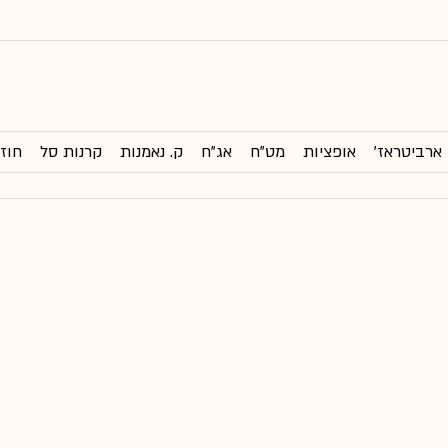
ארביטראז'
אופציות
מט"ח
אג"ח
ק. נאמנות
קרנות סל
חוזי