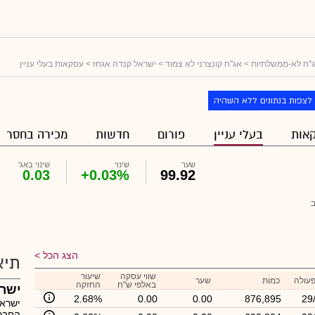
"ח לא-ממשלתיות
>
אג"ח קונצרני לא צמוד
>
ישראל קנדה אגחז
> עסקאות בעלי עניין
לצפות בנתונים ללא השהיה
אות
בעלי עניין
פורום
חדשות
מכירה בחסר
שער
שינוי
שינוי באג'
0.03
+0.03%
99.92
הצג הכל
תיא
שווי עסקה
שיעור
פעולה
כמות
שער
באלפי ש"ח
החזקה
ישרא
2.68%
0.00
0.00
876,895
29
ישראל
החברה