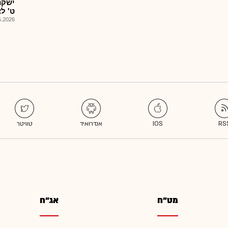
ישקנ
ט' לצ
026, 09:03
מט"ח
אג"ח