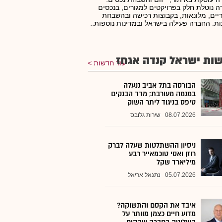
 נוטלת חלק בפרויקטים למגורים, בנכסים
ים, מלונאות, בקבוצות רכישה ובהשבחת
ת. החברה פעילה בישראל ובמדינות נוספות..
ות ישראל קנדה אגחז
עוד חדשות
הבורסה בתל אביב ננעלה
במגמה מעורבת; מדד הבנקים
טיפס בניגוד ליתר השוק
08.07.2026
שירות גלובס
ניסיון ההשתלטות שעלה לברק
רוזן ואסי טוכמאייר רבע
מיליארד שקל
05.07.2026
נתנאל אריאל
איבד את הקסם והתשוקה?
מדוע חיים כצמן מוותר על