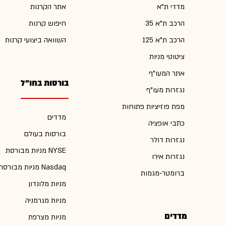
מדדי ת"א
אתר הקרנות
הרכב ת"א 35
חיפוש קרנות
הרכב ת"א 125
השוואה ביצועי קרנות
ציטוטי מניות
אתר המעו"ף
בורסות בחו"ל
נגזרות מעו"ף
מפת פוזיציות פתוחות
מדדים
כתבי אופציה
בורסות בעולם
נגזרות דולר
מניות מבורסת NYSE
נגזרות אירו
מניות מבורסת Nasdaq
ברומטר-מגמות
מניות מלונדון
מניות מגרמניה
מדדים
מניות מצרפת