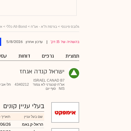
גלובס פיננסי
>
בורסת ת"א - אג"ח
>
All-Bond כללי
>
אג
5/8/2026
בהשהיה של 15 דק'
עדכון אחרון
|
תמצית
גרפים
דוחות
עסק
ישראל קנדה אגחז
ISRAEL CANAD B7
אג"ח קונצרני לא צמוד
4340212
תל-אביב
NIS
סוף יום
בעלי עניין קונים
שם בעל עניין
תאריך 
הראל-ק.נאמ
/06/26