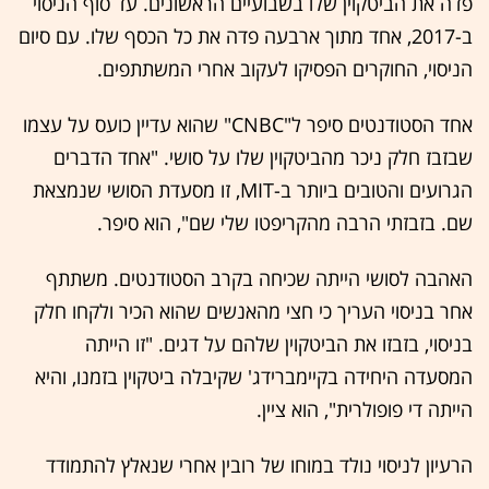
פדה את הביטקוין שלו בשבועיים הראשונים. עד סוף הניסוי
ב-2017, אחד מתוך ארבעה פדה את כל הכסף שלו. עם סיום
הניסוי, החוקרים הפסיקו לעקוב אחרי המשתתפים.
אחד הסטודנטים סיפר ל"CNBC" שהוא עדיין כועס על עצמו
שבזבז חלק ניכר מהביטקוין שלו על סושי. "אחד הדברים
הגרועים והטובים ביותר ב-MIT, זו מסעדת הסושי שנמצאת
שם. בזבזתי הרבה מהקריפטו שלי שם", הוא סיפר.
האהבה לסושי הייתה שכיחה בקרב הסטודנטים. משתתף
אחר בניסוי העריך כי חצי מהאנשים שהוא הכיר ולקחו חלק
בניסוי, בזבזו את הביטקוין שלהם על דגים. "זו הייתה
המסעדה היחידה בקיימברידג' שקיבלה ביטקוין בזמנו, והיא
הייתה די פופולרית", הוא ציין.
הרעיון לניסוי נולד במוחו של רובין אחרי שנאלץ להתמודד