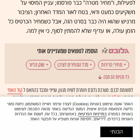
לפעילות, ו"מחיר מטרה" כבר פורסמו; עניין המיסוי על
משקיעים כמעט ודאי, בטח לאור המדד האחרון; הציבור
מרגיש שהוא היה כבר בסרט הזה, אבל כשמחיר הכרטיס כל
הזמן עולה, אז עדיף שלא להמתין לסוף, כי אין למה.
הוספה לנושאים שמעניינים אותי
מחירי הדירות
מדד המחירים לצרכן
שוק הדיור
כל תגיות הכתבה
לתשומת לבכם: מערכת גלובס חותרת לשיח מגוון, ענייני ומכבד בהתאם ל
קוד האתי
המופיע
בדו"ח האמון
לפיו אנו פועלים. ביטויי אלימות, גזענות, הסתה או כל שיח
בלתי הולם אחר מסוננים בצורה
אוטומטית
ולא יפורסמו באתר.
האתר עושה שימוש בעוגיות (Cookies) לצורך שיפור חוויית המשתמש, ניתוח נתוני
גלישה והתאמת תכנים אישית. המשך הגלישה באתר מהווה הסכמה לשימוש
בעוגיות כמפורט
במדיניות הפרטיות
. באפשרותך, בכל עת, לשנות את הגדרות
העוגיות בדפדפן. לידיעתך, חסימת עוגיות תשפיע על תפקוד האתר.
הבנתי