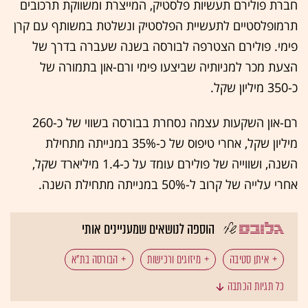
חברת פולירם תעשיות פלסטיק, המייצרת ומשווקת תרכובים
תרמופלסטיים לתעשיית הפלסטיק ונשלטת במשותף עם קרן
פימי. פולירם הצטרפה לבורסה בשנה שעברה בדרך של
הצעת מכר למניותיה שביצעו פימי ורם-און בתמורה של
כ-350 מיליון שקל.
רם-און השקעות עצמה נסחרת בבורסה בשווי של כ-260
מיליון שקל, אחרי טיפוס של כ-35% במנייתה מתחילת
השנה, ושווייה של פולירם עומד על כ-1.4 מיליארד שקל,
אחרי עלייה של קרוב ל-50% במנייתה מתחילת השנה.
הוספה לנושאים שמעניינים אותי
איתן סטיבה
מיזוגים ורכישות
הבורסה בת"א
כל תגיות הכתבה
שוק ההון