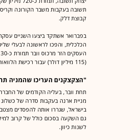
יצחק תשובה, ת
תשובה בעקבות משבר הקורונה וקריסת
קבוצת דלק.
בפברואר אשתקד ביצעו השניים עסקה
הכלכלית, והפכו לראשונה לבעלי שליט
(115 מיליון דולר) עבור רכישת הלוואות בעלים שהעמיד וובר לארנה במהלך השנים.
"הצקצקנים העריכו שהמניה תר
תחת וובר, בעליה הקודמים של החברה (ו
מניית ארנה בעקבות סדרה של כשלונות
בישראל, שגררו אותה להפסדים מצטברים
גם השקעה בסכום כולל של קרוב למיל
לשנות כיוון.