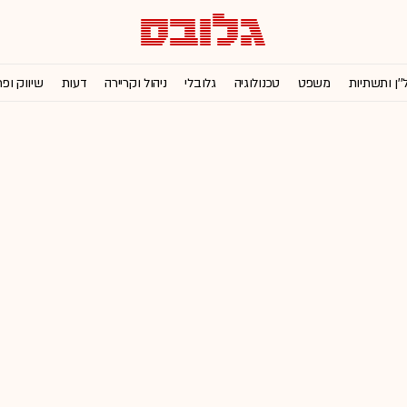
''ן ותשתיות
משפט
טכנולוגיה
גלובלי
ניהול וקריירה
דעות
שיווק ופ