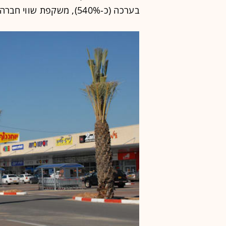
בערכה (כ-540%), משקפת שווי חברה של יותר מ-700 מיליון שקל.