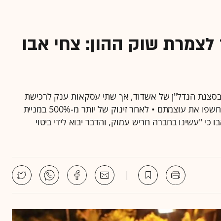
לצמרת שוק ההון: צחי אבו
בסצנת הנדל"ן של אשדוד, אך שתי עסקאות ענק לרכישת
קרקעות פי גלילות ומניות השליטה בחברת ארנה גרופ חשפו את עוצמתם • לאחר זינוק של יותר מ-500% במניית
 כי "עשינו בחברה חריש עמוק, והדבר יבוא לידי ביטוי