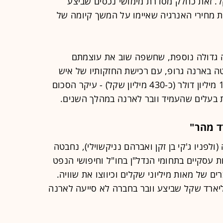
מורת כ-720 מיליון שקל. זאת כחלק מסדרת מימושי נכסים שביצע
 מחירי האנרגיה שאיימו על המשך קיומה של
 גדולה נוספת, שחשפה שוב את עוצמתם
ה בארנה גרופ, עם רכישת החזקותיו של איש
העסקים הזר מרכוס וובר תמורת כ-130 מיליון דולר (כ-430 מיליון שקל) - עיקר הסכום
ד מהר"
לפניו ג'קי בן זקן ואברהם נניקשוילי), נחבטה
 עסקיים בתחומי הנדל"ן בחו"ל וחיפושי הנפט
 של מאות מיליוני שקלים וכיווצו את שוויה.
יארד שקל שביצע וובר בחברה לא סייעה לארנה