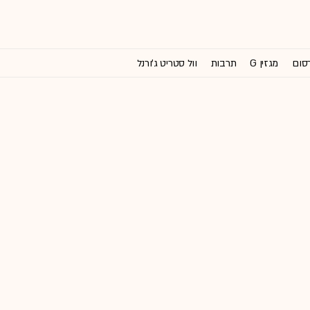
רסום
מגזין G
תרבות
וול סטריט ג'ורנל