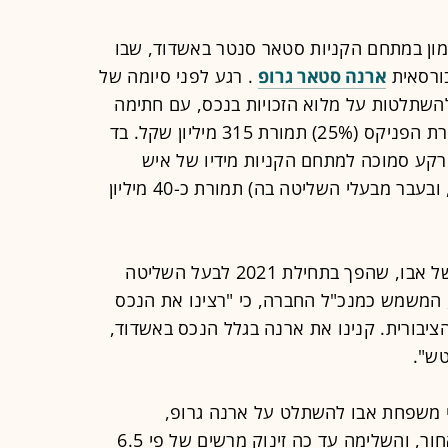
מון במתחם הקניות סטאר סנטר באשדוד, שבו
ורסאית
ארנה סטאר גרופ
. רגע לפני סיומה של
 להשתלטות על מלוא הזכויות בנכס, עם חתימה
על מזכר הבנות לרכישת חלקה של חברת הפניקס (25%) תמורת 315 מיליון שקל. בד
קע סמוכה למתחם הקניות מידיו של איש
העסקים ג'קי בן זקן (בעל עניין בחברה, ובעבר מבעלי השליטה בה) תמורת כ-40 מיליון
מדובר, כך נראה, בנכס שקרוב לליבו של אבו, שהפך בתחילת 2021 לבעל השליטה
ארנה. בראיון לגלובס מספר אבו, 45, המשמש כמנכ"ל החברה, כי "רצינו את הנכס
ציבורית. קנינו את ארנה בגלל הנכס באשדוד,
טש".
י משפחת אבו להשתלט על ארנה גרופ,
בפברואר 2021, מנייתה לא מביטה לאחור, והשלימה עד כה זינוק מרשים של פי 6.5