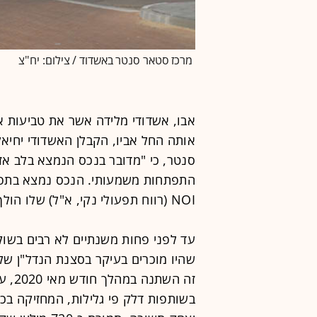
מרכז סטאר סנטר באשדוד / צילום: יח''צ
אבו, אשדודי מלידה אשר את טביעות אצ
אותה החל אביו, הקבלן האשדודי יחיאל
סנטר, כי "מדובר בנכס הנמצא בלב אזו
התפתחות משמעותי. הנכס נמצא בתפוס
NOI (רווח תפעולי נקי, א"ל) שלו הולך וגדל".
עד לפני פחות משנתיים לא רבים בשוק 
שהיו מוכרים בעיקר בסצנת הנדל"ן של
זה הש
בשותפות דלק פי גלילות, המחזיקה בכ