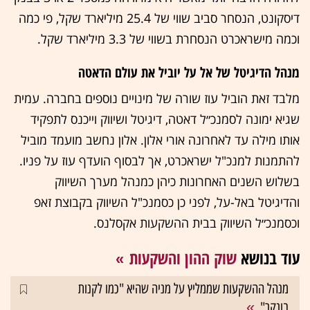
דיסקונט, הנסחר סביב שווי של 25.4 מיליארד שקל, פי כמה
וכמה מישראכרט הנסחרת בשווי של 3.3 מיליארד שקל.
מנהל הדיגיטל של אל על יוביל את עולם הדאטה
מלבד זאת הוביל עוז שורה של מינויים נוספים בחברה. עמית
שגיא ימונה לסמנכ״ל דאטה, דיגיטל ושיווק וייכנס לתפקיד
אותו מילה עד לאחרונה אורי אלון. אלון נחשב מועמד מוביל
להתמנות למנכ"ל ישראכרט, אך לבסוף הועדף עוז על פניו.
בשלוש השנים האחרונות כיהן כמנהל מערך השיווק
והדיגיטל באל-על, לפני כן כסמנכ"ל השיווק בקבוצת זאפ
וכסמנכ״ל השיווק בבית ההשקעות אקסלנס.
עוד בנושא
שוק ההון והשקעות
מנהל ההשקעות שממליץ על מניה שהיא "כמו לקנות
בונקר"