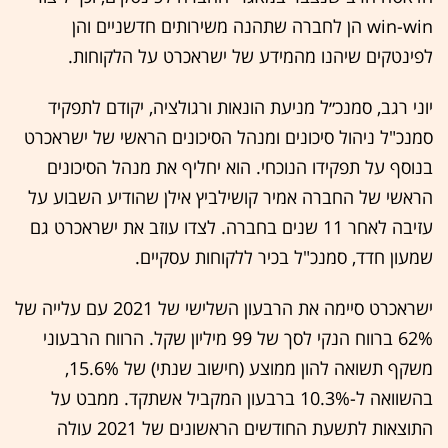
win-win הן לחברה שתהנה משירותים חדשניים והן
לפינטקים שיהנו מהמידע של ישראכרט על הלקוחות.
יוני רגב, סמנכ״ל מניעת הונאות ורגולציה, יקודם לתפקיד
סמנכ"ל ניהול סיכונים ומנהל הסיכונים הראשי של ישראכרט
בנוסף על תפקידו הנוכחי. הוא יחליף את מנהל הסיכונים
הראשי של החברה אמיר קושילביץ אילן שהודיע השבוע על
עזיבה לאחר 11 שנים בחברה. לצדו עוזב את ישראכרט גם
שמעון חדד, סמנכ"ל בכיר ללקוחות עסקיים.
ישראכרט סיימה את הרבעון השלישי של 2021 עם עלייה של
62% ברווח הנקי לסך של 99 מיליון שקל. הרווח הרבעוני
משקף תשואה להון ממוצע (חישוב שנתי) של 15.6%,
בהשוואה ל-10.3% ברבעון המקביל אשתקד. ממבט על
התוצאות לתשעת החודשים הראשונים של 2021 עולה